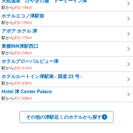
天然温泉 けやきの湯 ドーミーイン津
駅から
約
0.14
km
ホテルエコノ津駅前
駅から
約
0.15
km
アポア ホテル 津
駅から
約
0.17
km
東横INN津駅西口
駅から
約
0.24
km
ホテルグローバルビュー津
駅から
約
0.31
km
ホテルルートイン津駅南 - 国道 23 号 -
駅から
約
0.43
km
Hotel 津 Center Palace
駅から
約
1.69
km
その他の津駅近くのホテルから探す