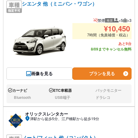
シエンタ 他（ミニバン・ワゴン）
禁煙
×5
×3
推奨
推奨人数
推奨荷
¥
10,450
7時間（免責補償・税込）
あと9台
8/09までキャンセル無料
画像を見る
プランを見る
カーナビ
ETC車載器
バックモニター
あり:
あり:
なし:
Bluetooth
USB端子
ドラレコ
なし:
なし:
なし:
オリックスレンタカー
津駅から徒歩5分、江戸橋駅から徒歩19分
ノート/フィット 他（コンパクト）