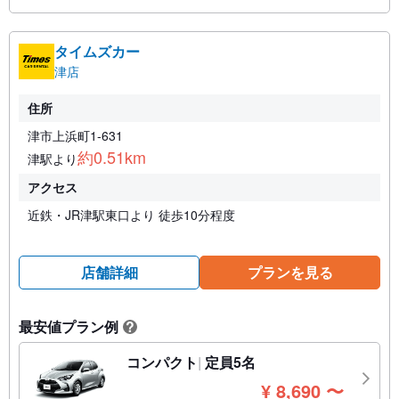
タイムズカー
津店
住所
津市上浜町1-631
約0.51km
津駅より
アクセス
近鉄・JR津駅東口より 徒歩10分程度
店舗詳細
プランを見る
最安値プラン例
?
コンパクト
定員5名
円
¥
8,690
〜