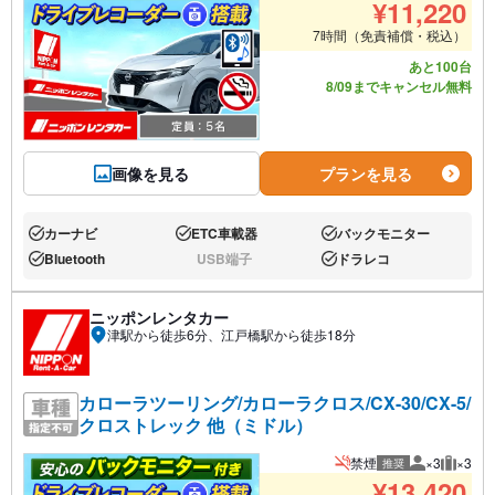
¥
11,220
7時間（免責補償・税込）
あと100台
8/09までキャンセル無料
画像を見る
プランを見る
カーナビ
ETC車載器
バックモニター
あり:
あり:
あり:
Bluetooth
USB端子
ドラレコ
あり:
なし:
あり:
ニッポンレンタカー
津駅から徒歩6分、江戸橋駅から徒歩18分
カローラツーリング/カローラクロス/CX-30/CX-5/
クロストレック 他（ミドル）
禁煙
×3
×3
推奨
推奨人数
推奨荷
¥
13,420