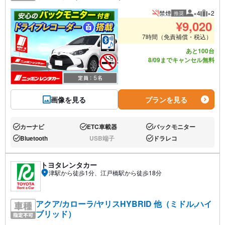
禁煙
×4
×2
推奨
推奨人数
推奨荷
¥
9,020
7時間（免責補償・税込）
あと100台
8/09までキャンセル無料
画像を見る
プランを見る
カーナビ
ETC車載器
バックモニター
あり:
あり:
あり:
Bluetooth
USB端子
ドラレコ
あり:
なし:
あり:
トヨタレンタカー
津駅から徒歩1分、江戸橋駅から徒歩18分
アクア/カローラ/ヤリスHYBRID 他（ミドル,ハイ
ブリッド）