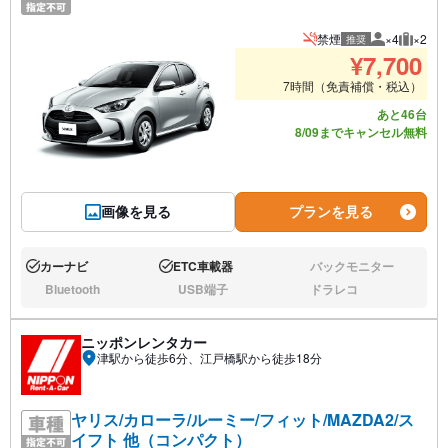
禁煙
×4
×2
推奨
推奨人数
推奨荷
¥
7,700
7時間（免責補償・税込）
あと46台
8/09までキャンセル無料
画像を見る
プランを見る
カーナビ
ETC車載器
バックモニター
あり:
あり:
なし:
Bluetooth
USB端子
ドラレコ
なし:
なし:
なし:
ニッポンレンタカー
津駅から徒歩6分、江戸橋駅から徒歩18分
ヤリス/カローラ/ルーミー/フィット/MAZDA2/ス
イフト 他（コンパクト）