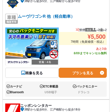
津駅から徒歩5分、江戸橋駅から徒歩19分
ムーヴ/ワゴンR 他（軽自動車）
禁煙
×2
×2
推奨
推奨人数
推奨荷
¥
5,500
7時間（免責補償・税込）
あと3台
8/09までキャンセル無料
画像を見る
プランを見る
カーナビ
ETC車載器
バックモニター
あり:
あり:
あり:
Bluetooth
USB端子
ドラレコ
あり:
なし:
なし:
ニッポンレンタカー
津駅から徒歩6分、江戸橋駅から徒歩18分