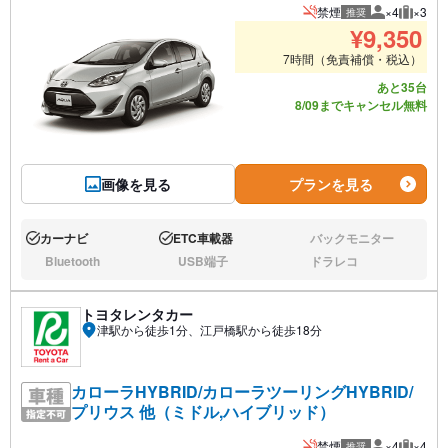
禁煙
×4
×3
推奨
推奨人数
推奨荷
¥
9,350
7時間（免責補償・税込）
あと35台
8/09までキャンセル無料
画像を見る
プランを見る
カーナビ
ETC車載器
バックモニター
あり:
あり:
なし:
Bluetooth
USB端子
ドラレコ
なし:
なし:
なし:
トヨタレンタカー
津駅から徒歩1分、江戸橋駅から徒歩18分
カローラHYBRID/カローラツーリングHYBRID/
プリウス 他（ミドル,ハイブリッド）
禁煙
×4
×4
推奨