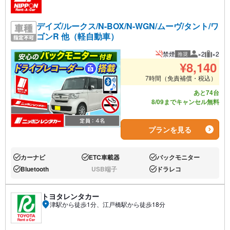
デイズ/ルークス/N-BOX/N-WGN/ムーヴ/タント/ワ
ゴンR 他（軽自動車）
禁煙
×2
×2
推奨
推奨人数
推奨荷
¥
8,140
7時間（免責補償・税込）
あと74台
8/09までキャンセル無料
プランを見る
カーナビ
ETC車載器
バックモニター
あり:
あり:
あり:
Bluetooth
USB端子
ドラレコ
あり:
なし:
あり:
トヨタレンタカー
津駅から徒歩1分、江戸橋駅から徒歩18分