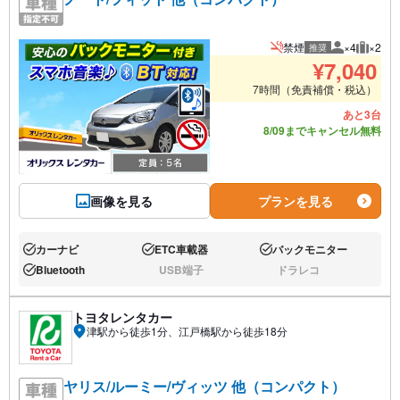
禁煙
×4
×2
推奨
推奨人数
推奨荷
¥
7,040
7時間（免責補償・税込）
あと3台
8/09までキャンセル無料
画像を見る
プランを見る
カーナビ
ETC車載器
バックモニター
あり:
あり:
あり:
Bluetooth
USB端子
ドラレコ
あり:
なし:
なし:
トヨタレンタカー
津駅から徒歩1分、江戸橋駅から徒歩18分
ヤリス/ルーミー/ヴィッツ 他（コンパクト）