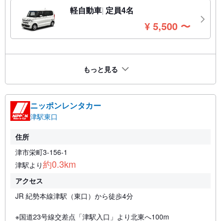
軽自動車
定員4名
円
¥
5,500
〜
もっと見る
ニッポンレンタカー
津駅東口
住所
津市栄町3-156-1
約0.3km
津駅より
アクセス
JR 紀勢本線津駅（東口）から徒歩4分
※国道23号線交差点「津駅入口」より北東へ100m