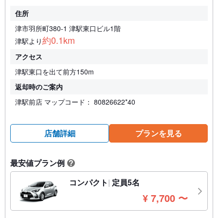
住所
津市羽所町380-1 津駅東口ビル1階
約0.1km
津駅より
アクセス
津駅東口を出て前方150m
返却時のご案内
津駅前店 マップコード： 80826622*40
店舗詳細
プランを見る
最安値プラン例
?
コンパクト
定員5名
円
¥
7,700
〜