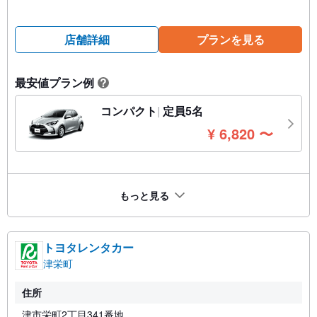
店舗詳細
プランを見る
最安値プラン例
?
コンパクト
定員5名
円
¥
6,820
〜
もっと見る
トヨタレンタカー
津栄町
住所
津市栄町2丁目341番地