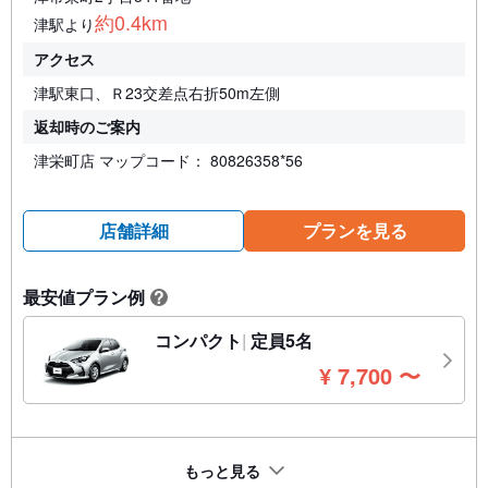
約0.4km
津駅より
アクセス
津駅東口、Ｒ23交差点右折50m左側
返却時のご案内
津栄町店 マップコード： 80826358*56
店舗詳細
プランを見る
最安値プラン例
?
コンパクト
定員5名
円
¥
7,700
〜
もっと見る