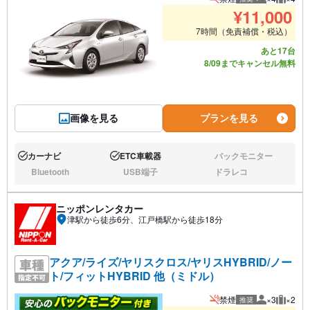
推奨人数
推奨荷
¥
11,000
7時間（免責補償・税込）
あと17台
8/09までキャンセル無料
画像を見る
プランを見る
カーナビ
ETC車載器
バックモニター
あり:
あり:
なし:
Bluetooth
USB端子
ドラレコ
なし:
なし:
なし:
ニッポンレンタカー
津駅から徒歩6分、江戸橋駅から徒歩18分
アクア/ライズ/ヤリスクロス/ヤリスHYBRID/ノー
ト/フィットHYBRID 他（ミドル）
禁煙
×3
×2
推奨
推奨人数
推奨荷