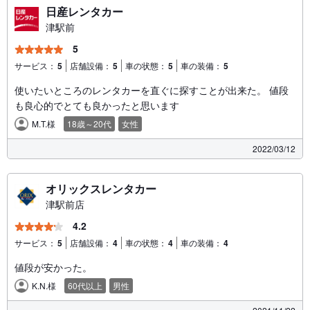
日産レンタカー
津駅前
5
サービス：
5
店舗設備：
5
車の状態：
5
車の装備：
5
使いたいところのレンタカーを直ぐに探すことが出来た。 値段
も良心的でとても良かったと思います
M.T.様
18歳～20代
女性
2022/03/12
オリックスレンタカー
津駅前店
4.2
サービス：
5
店舗設備：
4
車の状態：
4
車の装備：
4
値段が安かった。
K.N.様
60代以上
男性