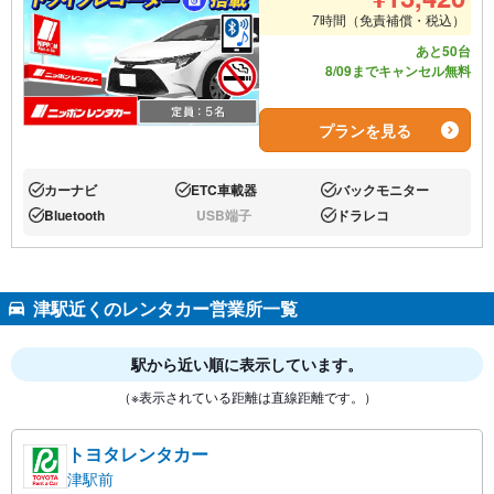
7時間（免責補償・税込）
あと50台
8/09までキャンセル無料
プランを見る
カーナビ
ETC車載器
バックモニター
あり:
あり:
あり:
Bluetooth
USB端子
ドラレコ
あり:
なし:
あり:
津駅近くのレンタカー営業所一覧
駅から近い順に表示しています。
（※表示されている距離は直線距離です。）
トヨタレンタカー
津駅前