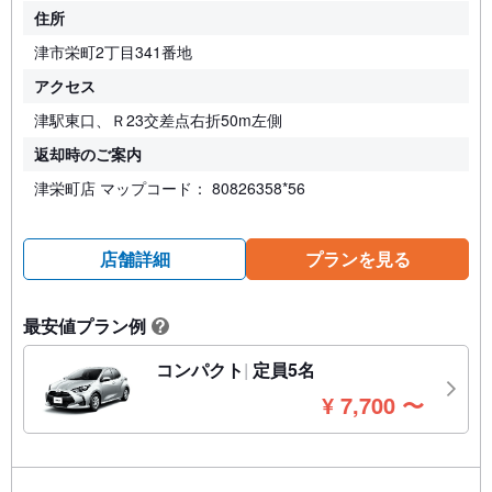
住所
津市栄町2丁目341番地
アクセス
津駅東口、Ｒ23交差点右折50m左側
返却時のご案内
津栄町店 マップコード： 80826358*56
店舗詳細
プランを見る
最安値プラン例
?
コンパクト
定員5名
円
¥
7,700
〜