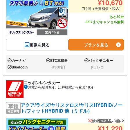
¥
10,670
7時間（免責補償・税込）
あと30台
8/07までキャンセル無料
画像を見る
プランを見る
カーナビ
ETC車載器
バックモニター
あり:
あり:
あり:
Bluetooth
USB端子
ドラレコ
あり:
なし:
なし:
ニッポンレンタカー
津駅から徒歩6分、江戸橋駅から徒歩18分
アクア/ライズ/ヤリスクロス/ヤリスHYBRID/ノー
ト/フィットHYBRID 他（ミドル）
禁煙
×3
×2
推奨
推奨人数
推奨荷
¥
11,220