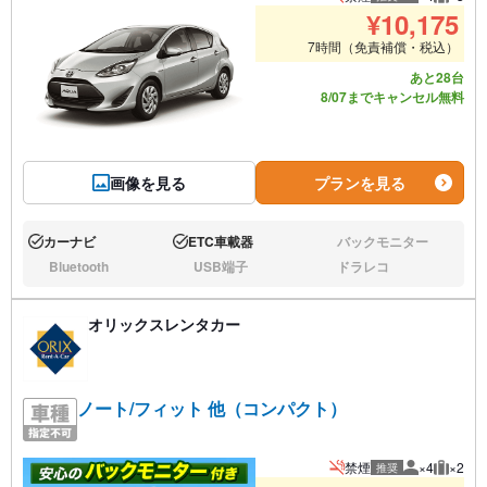
推奨人数
推奨荷
¥
10,175
7時間（免責補償・税込）
あと28台
8/07までキャンセル無料
画像を見る
プランを見る
カーナビ
ETC車載器
バックモニター
あり:
あり:
なし:
Bluetooth
USB端子
ドラレコ
なし:
なし:
なし:
オリックスレンタカー
ノート/フィット 他（コンパクト）
禁煙
×4
×2
推奨
推奨人数
推奨荷