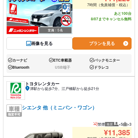
7時間（免責補償・税込）
あと100台
8/07までキャンセル無料
画像を見る
プランを見る
カーナビ
ETC車載器
バックモニター
あり:
あり:
あり:
Bluetooth
USB端子
ドラレコ
あり:
なし:
あり:
トヨタレンタカー
津駅から徒歩7分、江戸橋駅から徒歩21分
シエンタ 他（ミニバン・ワゴン）
禁煙
×5
×3
推奨
推奨人数
推奨荷
¥
11,385