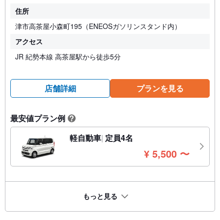
住所
津市高茶屋小森町195（ENEOSガソリンスタンド内）
アクセス
JR 紀勢本線 高茶屋駅から徒歩5分
店舗詳細
プランを見る
最安値プラン例
?
軽自動車
定員4名
円
¥
5,500
〜
もっと見る