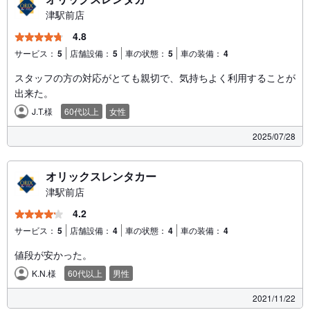
津駅前店
4.8
サービス：
5
店舗設備：
5
車の状態：
5
車の装備：
4
スタッフの方の対応がとても親切で、気持ちよく利用することが
出来た。
J.T.様
60代以上
女性
2025/07/28
オリックスレンタカー
津駅前店
4.2
サービス：
5
店舗設備：
4
車の状態：
4
車の装備：
4
値段が安かった。
K.N.様
60代以上
男性
2021/11/22