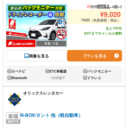
禁煙
×4
×2
推奨
推奨人数
推奨荷
¥
9,020
7時間（免責補償・税込）
あと100台
8/07までキャンセル無料
画像を見る
プランを見る
カーナビ
ETC車載器
バックモニター
あり:
あり:
あり:
Bluetooth
USB端子
ドラレコ
あり:
なし:
あり:
オリックスレンタカー
N-BOX/タント 他（軽自動車）