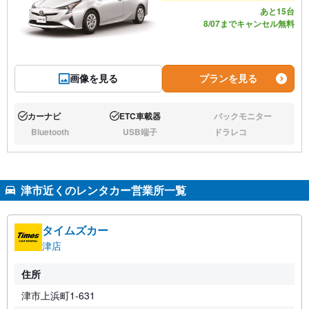
あと15台
8/07までキャンセル無料
画像を見る
プランを見る
カーナビ
ETC車載器
バックモニター
あり:
あり:
なし:
Bluetooth
USB端子
ドラレコ
なし:
なし:
なし:
津市近くのレンタカー営業所一覧
タイムズカー
津店
住所
津市上浜町1-631