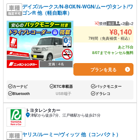
デイズ/ルークス/N-BOX/N-WGN/ムーヴ/タント/ワ
ゴンR 他（軽自動車）
禁煙
×2
×2
推奨
推奨人数
推奨荷
¥
8,140
7時間（免責補償・税込）
あと75台
8/07までキャンセル無料
プランを見る
カーナビ
ETC車載器
バックモニター
あり:
あり:
あり:
Bluetooth
USB端子
ドラレコ
あり:
なし:
あり:
トヨタレンタカー
津駅から徒歩7分、江戸橋駅から徒歩21分
ヤリス/ルーミー/ヴィッツ 他（コンパクト）