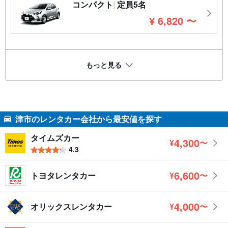
コンパクト
定員5名
円
¥
6,820
〜
もっと見る
津市のレンタカー会社から最安値を探す
タイムズカー
4,300
¥
〜
円
4.3
6,600
トヨタレンタカー
¥
〜
円
4,000
オリックスレンタカー
¥
〜
円