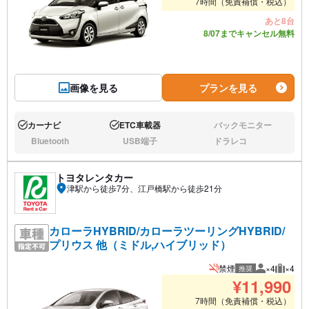
7時間（免責補償・税込）
あと8台
8/07までキャンセル無料
画像を見る
プランを見る
カーナビ
ETC車載器
バックモニター
あり:
あり:
なし:
Bluetooth
USB端子
ドラレコ
なし:
なし:
なし:
トヨタレンタカー
津駅から徒歩7分、江戸橋駅から徒歩21分
カローラHYBRID/カローラツーリングHYBRID/
プリウス 他（ミドル,ハイブリッド）
禁煙
×4
×4
推奨
推奨人数
推奨荷
¥
11,990
7時間（免責補償・税込）