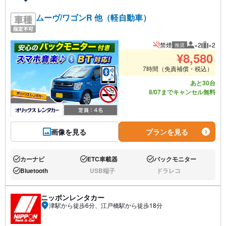
ムーヴ/ワゴンR 他（軽自動車）
禁煙
×2
×2
推奨
推奨人数
推奨荷
¥
8,580
7時間（免責補償・税込）
あと30台
8/07までキャンセル無料
画像を見る
プランを見る
カーナビ
ETC車載器
バックモニター
あり:
あり:
あり:
Bluetooth
USB端子
ドラレコ
あり:
なし:
なし:
ニッポンレンタカー
津駅から徒歩6分、江戸橋駅から徒歩18分