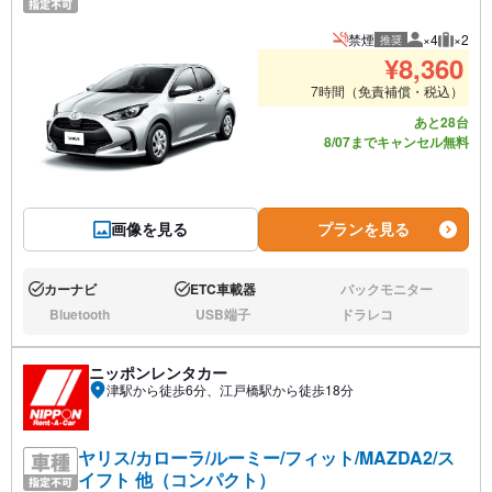
禁煙
×4
×2
推奨
推奨人数
推奨荷
¥
8,360
7時間（免責補償・税込）
あと28台
8/07までキャンセル無料
画像を見る
プランを見る
カーナビ
ETC車載器
バックモニター
あり:
あり:
なし:
Bluetooth
USB端子
ドラレコ
なし:
なし:
なし:
ニッポンレンタカー
津駅から徒歩6分、江戸橋駅から徒歩18分
ヤリス/カローラ/ルーミー/フィット/MAZDA2/ス
イフト 他（コンパクト）