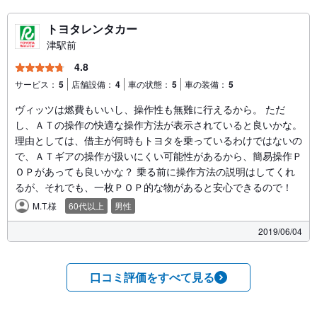
トヨタレンタカー
津駅前
4.8
サービス：
5
店舗設備：
4
車の状態：
5
車の装備：
5
ヴィッツは燃費もいいし、操作性も無難に行えるから。 ただ
し、ＡＴの操作の快適な操作方法が表示されていると良いかな。
理由としては、借主が何時もトヨタを乗っているわけではないの
で、ＡＴギアの操作が扱いにくい可能性があるから、簡易操作Ｐ
ＯＰがあっても良いかな？ 乗る前に操作方法の説明はしてくれ
るが、それでも、一枚ＰＯＰ的な物があると安心できるので！
M.T.様
60代以上
男性
2019/06/04
口コミ評価をすべて見る