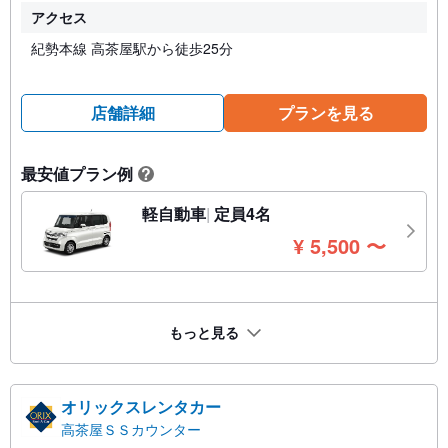
アクセス
紀勢本線 高茶屋駅から徒歩25分
店舗詳細
プランを見る
最安値プラン例
?
軽自動車
定員4名
円
¥
5,500
〜
もっと見る
オリックスレンタカー
高茶屋ＳＳカウンター