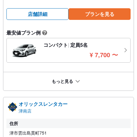
店舗詳細
プランを見る
最安値プラン例
?
コンパクト
定員5名
円
¥
7,700
〜
もっと見る
オリックスレンタカー
津南店
住所
津市雲出島貫町751