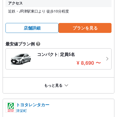
アクセス
近鉄・JR津駅東口より 徒歩10分程度
店舗詳細
プランを見る
最安値プラン例
?
コンパクト
定員5名
円
¥
8,690
〜
もっと見る
トヨタレンタカー
津栄町