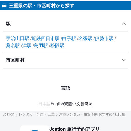
三重県の駅・市区町村から探す
駅
宇治山田駅
近鉄四日市駅
白子駅
名張駅
伊勢市駅
桑名駅
津駅
鳥羽駅
松阪駅
市区町村
言語
日本語
English
繁體中文
한국어
Jcation
レンタカー予約
三重
津市レンタカー格安予約 おすすめ4社比較
Jcation 旅行予約アプリ