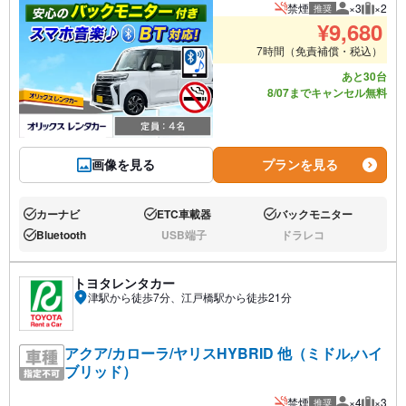
禁煙
×3
×2
推奨
推奨人数
推奨荷
¥
9,680
7時間（免責補償・税込）
あと30台
8/07までキャンセル無料
画像を見る
プランを見る
カーナビ
ETC車載器
バックモニター
あり:
あり:
あり:
Bluetooth
USB端子
ドラレコ
あり:
なし:
なし:
トヨタレンタカー
津駅から徒歩7分、江戸橋駅から徒歩21分
アクア/カローラ/ヤリスHYBRID 他（ミドル,ハイ
ブリッド）
禁煙
×4
×3
推奨