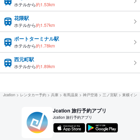
ホテルから
約1.53km
花隈駅
ホテルから
約1.57km
ポートターミナル駅
ホテルから
約1.78km
西元町駅
ホテルから
約1.89km
Jcation
レンタカー予約
兵庫
有馬温泉
神戸空港
三ノ宮駅
東横イン
Jcation 旅行予約アプリ
Jcation 旅行予約アプリ