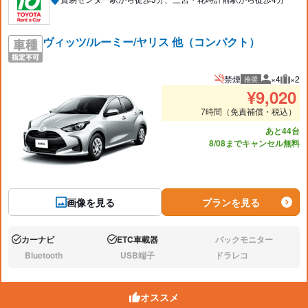
ヴィッツ/ルーミー/ヤリス 他（コンパクト）
禁煙
×4
×2
推奨
推奨人数
推奨
¥
9,020
7時間（免責補償・税込）
あと44台
8/08までキャンセル無料
画像を見る
プランを見る
カーナビ
ETC車載器
バックモニター
あり:
あり:
なし:
Bluetooth
USB端子
ドラレコ
なし:
なし:
なし:
オススメ