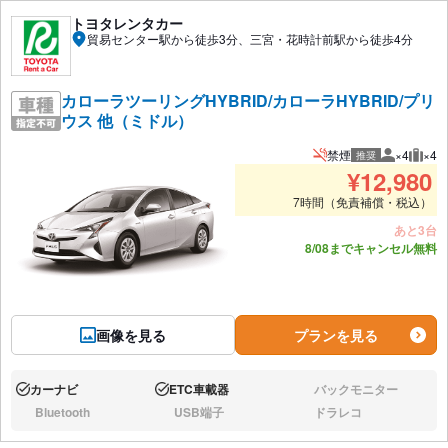
トヨタレンタカー
貿易センター駅から徒歩3分、三宮・花時計前駅から徒歩4分
カローラツーリングHYBRID/カローラHYBRID/プリ
ウス 他（ミドル）
禁煙
×4
×4
推奨
推奨人数
推奨
¥
12,980
7時間（免責補償・税込）
あと3台
8/08までキャンセル無料
画像を見る
プランを見る
カーナビ
ETC車載器
バックモニター
あり:
あり:
なし:
Bluetooth
USB端子
ドラレコ
なし:
なし:
なし: