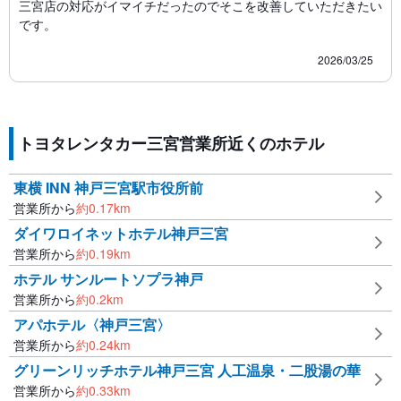
三宮店の対応がイマイチだったのでそこを改善していただきたい
です。
2026/03/25
トヨタレンタカー三宮営業所近くのホテル
東横 INN 神戸三宮駅市役所前
営業所から
約
0.17
km
ダイワロイネットホテル神戸三宮
営業所から
約
0.19
km
ホテル サンルートソプラ神戸
営業所から
約
0.2
km
アパホテル〈神戸三宮〉
営業所から
約
0.24
km
グリーンリッチホテル神戸三宮 人工温泉・二股湯の華
営業所から
約
0.33
km