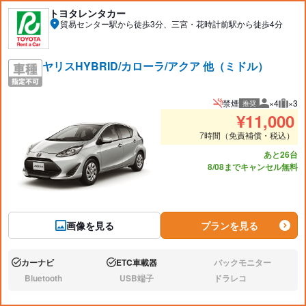
トヨタレンタカー
貿易センター駅から徒歩3分、三宮・花時計前駅から徒歩4分
ヤリスHYBRID/カローラ/アクア 他（ミドル）
禁煙
×4
×3
推奨
推奨人数
推奨
¥
11,000
7時間（免責補償・税込）
あと26台
8/08までキャンセル無料
画像を見る
プランを見る
カーナビ
ETC車載器
バックモニター
あり:
あり:
なし:
Bluetooth
USB端子
ドラレコ
なし:
なし:
なし: