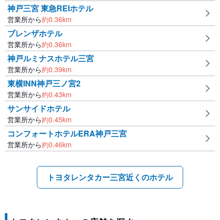
神戸三宮 東急REIホテル
営業所から
約
0.36
km
ブレンザホテル
営業所から
約
0.36
km
神戸ルミナスホテル三宮
営業所から
約
0.39
km
東横INN神戸三ノ宮2
営業所から
約
0.43
km
サンサイドホテル
営業所から
約
0.45
km
コンフォートホテルERA神戸三宮
営業所から
約
0.46
km
トヨタレンタカー三宮近くのホテル