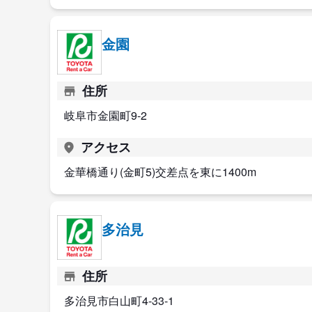
金園
住所
岐阜市金園町9-2
アクセス
金華橋通り(金町5)交差点を東に1400m
多治見
住所
多治見市白山町4-33-1