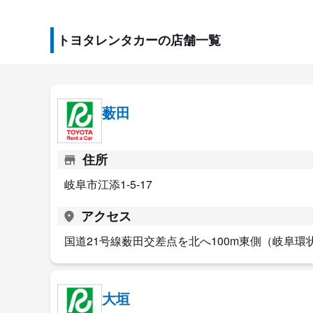
トヨタレンタカーの店舗一覧
薮田
住所
岐阜市江添1-5-17
アクセス
国道21号線薮田交差点を北へ100m東側（岐阜環
大垣