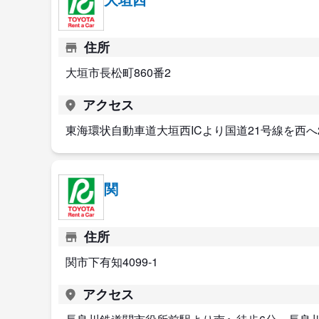
住所
大垣市長松町860番2
アクセス
東海環状自動車道大垣西ICより国道21号線を西へ2
関
住所
関市下有知4099-1
アクセス