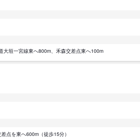
道大垣一宮線東へ800m、禾森交差点東へ100m
差点を東へ600m（徒歩15分）