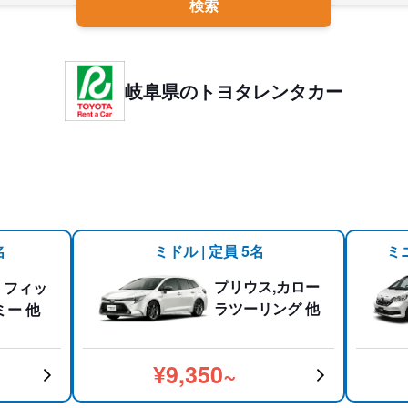
検索
岐阜県のトヨタレンタカー
名
ミドル | 定員 5名
ミ
プリウス,カロー
、フィッ
ラツーリング 他
ミー 他
¥9,350~