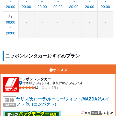
~
~
~
~
~
~
~
20:00
20:00
20:00
20:00
20:00
20:00
20:00
31
08:00
-
-
-
-
-
-
~
20:00
ニッポンレンタカーおすすめプラン
オススメ
ニッポンレンタカー
幸谷駅から徒歩7分、新松戸駅から徒歩7分
4.9
（口コミ 3件）
ヤリス/カローラ/ルーミー/フィット/MAZDA2/スイ
フト 他（コンパクト）
禁煙
×4
×2
推奨
推奨人数
推奨