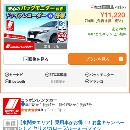
禁煙
×3
×2
推奨
推奨人数
推奨
¥
11,220
7時間（免責補償・税込）
あと20台
8/07までキャンセル無料
画像を見る
プランを見る
カーナビ
ETC車載器
バックモニター
あり:
あり:
あり:
Bluetooth
USB端子
ドラレコ
あり:
なし:
あり:
ニッポンレンタカー
幸谷駅から徒歩7分、新松戸駅から徒歩7分
4.9
（口コミ 3件）
【東関東エリア】乗用車がお得！！お盆キャンペー
ン！／ ヤリス/カローラ/ルーミー/フィッ