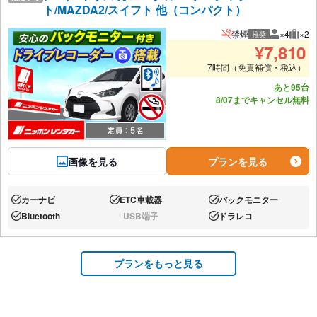
ト/MAZDA2/スイフト 他（コンパクト）
禁煙
×4
×2
推奨
推奨人数
推奨
¥
7,810
7時間（免責補償・税込）
あと95台
8/07までキャンセル無料
画像を見る
プランを見る
カーナビ
ETC車載器
バックモニター
あり:
あり:
あり:
Bluetooth
USB端子
ドラレコ
あり:
なし:
あり:
プランをもっと見る