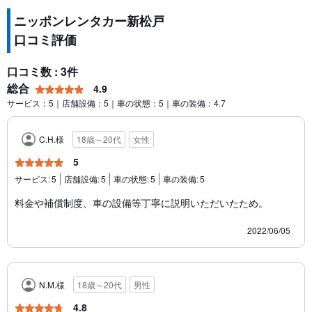
ニッポンレンタカー新松戸
口コミ評価
口コミ数 : 3件
総合
4.9
サービス：5｜店舗設備：5｜車の状態：5｜車の装備：4.7
C.H.様
18歳～20代
女性
5
サービス:
5
店舗設備:
5
車の状態:
5
車の装備:
5
料金や補償制度、車の設備等丁寧に説明いただいたため。
2022/06/05
N.M.様
18歳～20代
男性
4.8