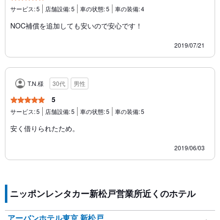
サービス:
5
店舗設備:
5
車の状態:
5
車の装備:
4
NOC補償を追加しても安いので安心です！
2019/07/21
T.N.様
30代
男性
5
サービス:
5
店舗設備:
5
車の状態:
5
車の装備:
5
安く借りられたため。
2019/06/03
ニッポンレンタカー新松戸営業所近くのホテル
アーバンホテル東京 新松戸