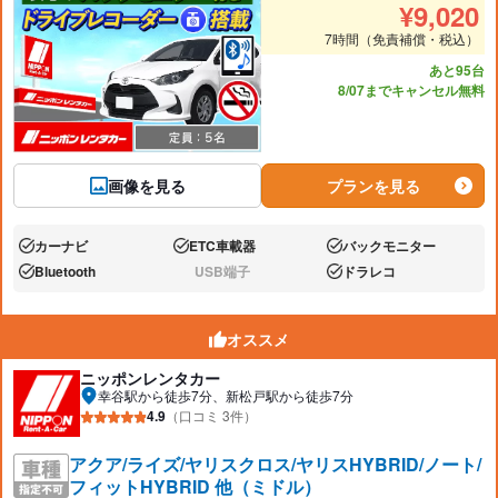
¥
9,020
7時間（免責補償・税込）
あと95台
8/07までキャンセル無料
画像を見る
プランを見る
カーナビ
ETC車載器
バックモニター
あり:
あり:
あり:
Bluetooth
USB端子
ドラレコ
あり:
なし:
あり:
オススメ
ニッポンレンタカー
幸谷駅から徒歩7分、新松戸駅から徒歩7分
4.9
（口コミ 3件）
アクア/ライズ/ヤリスクロス/ヤリスHYBRID/ノート/
フィットHYBRID 他（ミドル）