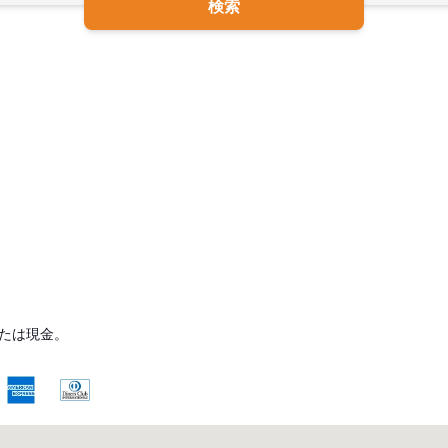
検索
たは現金。