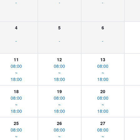
-
-
-
4
5
6
-
-
-
11
12
13
08:00
08:00
08:00
~
~
~
18:00
18:00
18:00
18
19
20
08:00
08:00
08:00
~
~
~
18:00
18:00
18:00
25
26
27
08:00
08:00
08:00
~
~
~