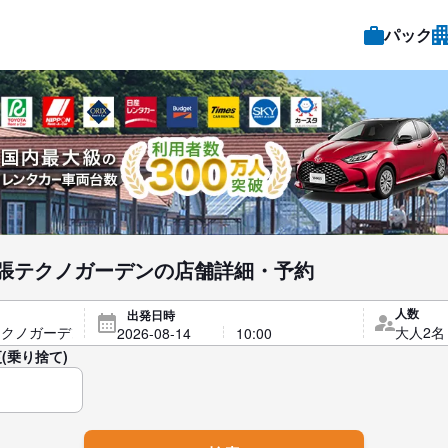
パック
張テクノガーデンの店舗詳細・予約
人数
出発日時
(乗り捨て)