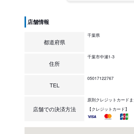
店舗情報
千葉県
都道府県
千葉市中瀬1-3
住所
05017122767
TEL
原則クレジットカードま
店舗での決済方法
【クレジットカード】