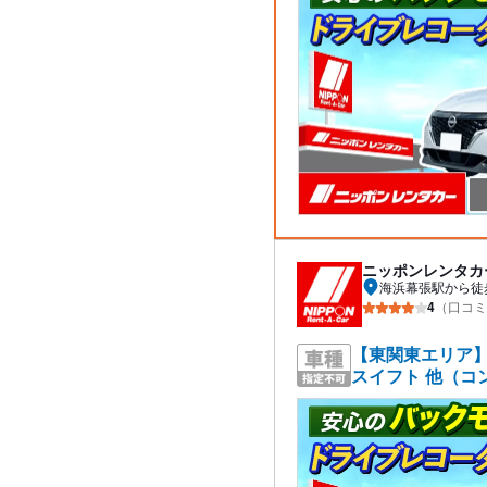
ニッポンレンタカ
海浜幕張駅から徒
4
（口コミ
【東関東エリア】
スイフト 他（コ