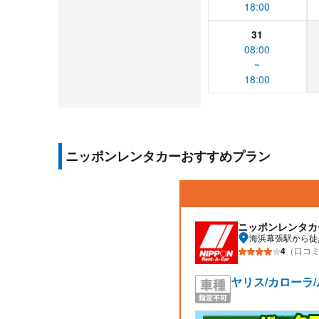
18:00
31
08:00
~
18:00
ニッポンレンタカーおすすめプラン
ニッポンレンタカ
海浜幕張駅から徒
4
（口コミ
ヤリス/カローラ/