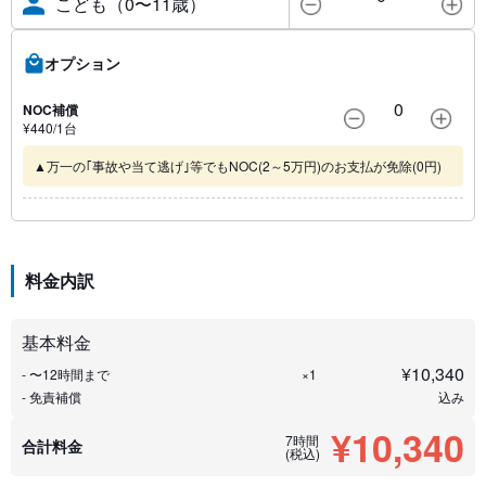
こども（0〜11歳）
オプション
0
NOC補償
¥
440
/1
台
▲万一の｢事故や当て逃げ｣等でもNOC(2～5万円)のお支払が免除(0円)
料金内訳
基本料金
¥
10,340
- 〜12時間まで
×1
- 免責補償
込み
¥10,340
7時間
合計料金
(税込)