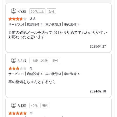
K.Y.様
60代以上
女性
3.8
サービス:
4
店舗設備:
4
車の状態:
3
車の装備:
4
直前の確認メールを送って頂けたり初めてでもわかりやすい
対応だったと思います
2025/04/27
S.S.様
18歳～20代
男性
3
サービス:
1
店舗設備:
4
車の状態:
3
車の装備:
4
車の整備をちゃんとするなら
2024/09/18
R.T.様
40代
男性
5