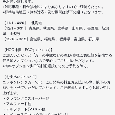
をお願い致します。
※対応車種・料金は地区により異なりますのでご確認ください。
※標準装備地区（無料対応）及び期間は以下の通りとなります。
【11/1～4/20】 北海道
【12/1～3/31】 青森県、秋田県、岩手県、山形県 、長野県、新潟
県、山梨県
【12/16～3/15】宮城県、福島県 、福井県、富山県、石川県
【NOC補償（ECO）について】
ご加入いただくと､｢万一の事故などの際｣お客様ご負担額を補償する
任意加入オプションなので安心してご利用いただけます｡
※有料オプション(NOC補償)選択してのご予約を除く。
【お支払いについて】
ニッポンレンタカーでは、ご出発時の料金お支払いの際、以下のお
願いをさせていただいております。ご理解賜りますようお願い申し
上げます。
・クラウンクロスオーバー他
・アルファード他
・アルファード(’23.6～)他
・ハイエースワゴン グランドキャビン他