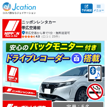
予約確認
メニュー
ニッポンレンタカー
帯広空港前
帯広空港から車で1分・無料送迎可
4.5
（口コミ 23件）