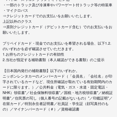
・一部のトラック及び冷凍車やパワーゲート付トラック等の特装車
・マイクロバス
⇒クレジットカードでのお支払いをお願いいたします。
上記以外のクラス
⇒原則クレジットカード（デビットカード含む）でのお支払いをお
願いいたします。
プリペイドカード・現金でのお支払いを希望される場合、以下1.2.
のいずれかを必ず確認させていただきます。
1.お持ちのクレジットカードの有効性
2.当社が指定する補助書類（本人確認ができる書類）のご提示
【日本国内発行の補助書類】以下のいずれか。
ニッポンレンタカーのメンバーカード（「会員名」「会社名」が印
字されているカードなど、現住所確認が取れている有効期間内のカ
ードに限ります。）／公共料金（電気・ガス・水道・固定電話・
NHK）領収書*／社会保険料領収書*／国税・地方税領収書*／納税証
明書*／住民票の写し（個人番号の記載がないもの）*／印鑑証明*／
在留カード／特別永住者証明書／社員証・学生証（顔写真付のも
の）／マイナンバーカード（＃）／資格確認書