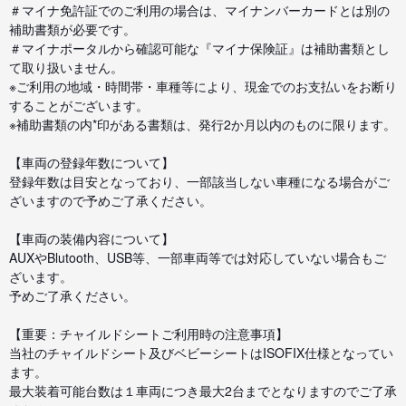
＃マイナ免許証でのご利用の場合は、マイナンバーカードとは別の
補助書類が必要です。
＃マイナポータルから確認可能な『マイナ保険証』は補助書類とし
て取り扱いません。
※ご利用の地域・時間帯・車種等により、現金でのお支払いをお断り
することがございます。
※補助書類の内*印がある書類は、発行2か月以内のものに限ります。
【車両の登録年数について】
登録年数は目安となっており、一部該当しない車種になる場合がご
ざいますので予めご了承ください。
【車両の装備内容について】
AUXやBlutooth、USB等、一部車両等では対応していない場合もご
ざいます。
予めご了承ください。
【重要：チャイルドシートご利用時の注意事項】
当社のチャイルドシート及びベビーシートはISOFIX仕様となってい
ます。
最大装着可能台数は１車両につき最大2台までとなりますのでご了承