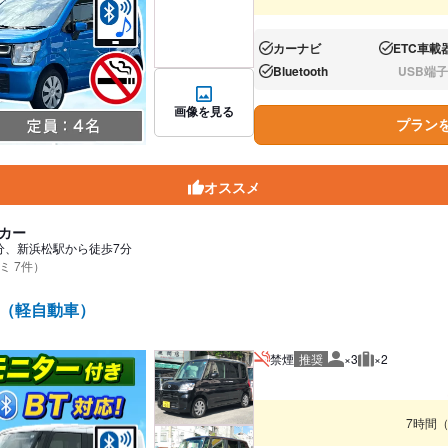
カーナビ
ETC車載
あり:
あり:
Bluetooth
USB端子
あり:
なし:
画像を見る
プラン
オススメ
カー
分、新浜松駅から徒歩7分
ミ 7件）
 他（軽自動車）
禁煙
推奨
×3
×2
推奨人数
推奨荷物
7時間