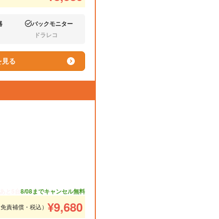
器
バックモニター
あり:
ドラレコ
なし:
を見る
あと5台
8/08までキャンセル無料
¥
9,680
（免責補償・税込）