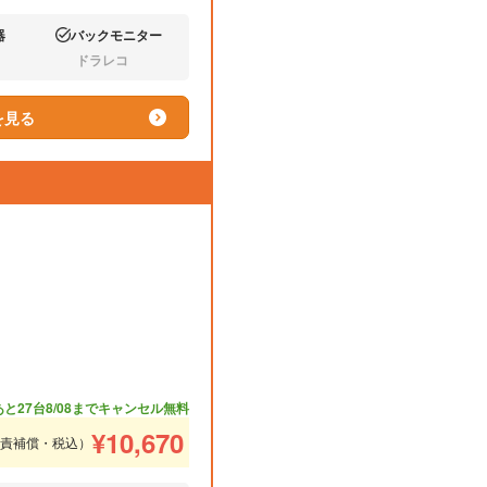
器
バックモニター
あり:
ドラレコ
なし:
を見る
あと27台
8/08までキャンセル無料
¥
10,670
免責補償・税込）