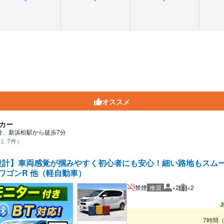
オススメ
カー
分、新浜松駅から徒歩7分
ミ 7件）
設計】車両感覚が掴みやすく初心者にも安心！細い路地もスム
/ワゴンR 他（軽自動車）
禁煙
推奨
×2
×2
推奨人数
推奨荷物
7時間