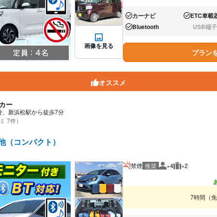
カーナビ
ETC車載
あり:
あり:
Bluetooth
USB端子
あり:
なし:
画像を見る
プラン
オススメ
カー
分、新浜松駅から徒歩7分
ミ 7件）
 他（コンパクト）
禁煙
推奨
×4
×2
推奨人数
推奨荷物
7時間（