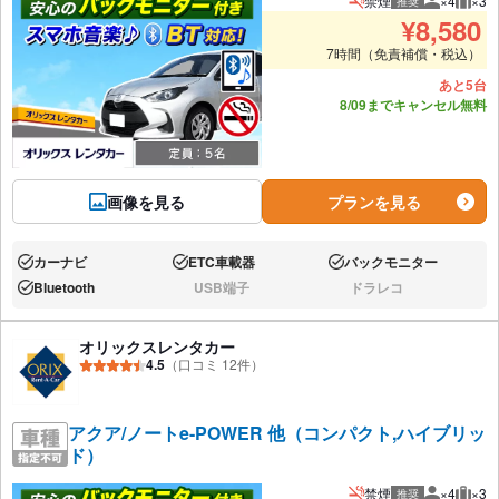
禁煙
×4
×3
推奨
推奨人数
推奨
¥
8,580
7時間（免責補償・税込）
あと5台
8/09までキャンセル無料
画像を見る
プランを見る
カーナビ
ETC車載器
バックモニター
あり:
あり:
あり:
Bluetooth
USB端子
ドラレコ
あり:
なし:
なし:
オリックスレンタカー
4.5
（口コミ 12件）
アクア/ノートe-POWER 他（コンパクト,ハイブリッ
ド）
禁煙
×4
×3
推奨