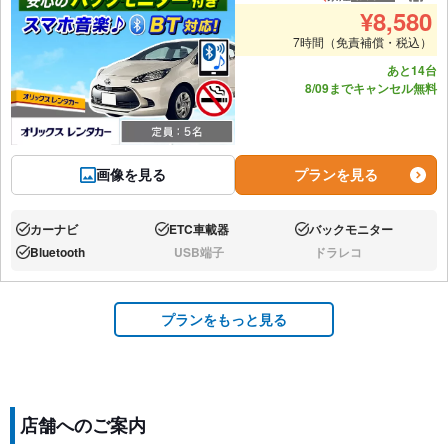
推奨人数
推奨
¥
8,580
7時間（免責補償・税込）
あと14台
8/09までキャンセル無料
画像を見る
プランを見る
カーナビ
ETC車載器
バックモニター
あり:
あり:
あり:
Bluetooth
USB端子
ドラレコ
あり:
なし:
なし:
プランをもっと見る
店舗へのご案内