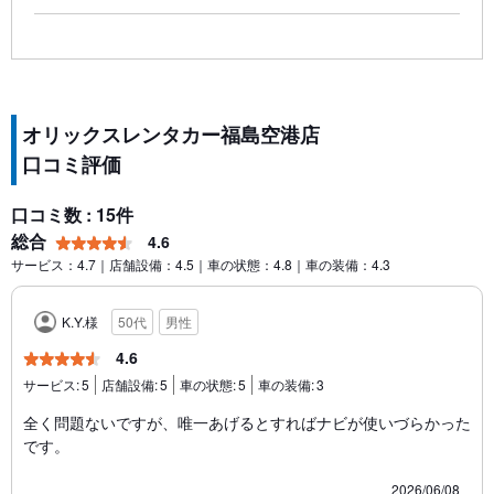
オリックスレンタカー福島空港店
口コミ評価
口コミ数 : 15件
総合
4.6
サービス：4.7｜店舗設備：4.5｜車の状態：4.8｜車の装備：4.3
K.Y.様
50代
男性
4.6
サービス:
5
店舗設備:
5
車の状態:
5
車の装備:
3
全く問題ないですが、唯一あげるとすればナビが使いづらかった
です。
2026/06/08