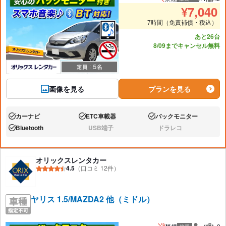
推奨人数
推奨
¥
7,040
7時間（免責補償・税込）
あと26台
8/09までキャンセル無料
画像を見る
プランを見る
カーナビ
ETC車載器
バックモニター
あり:
あり:
あり:
Bluetooth
USB端子
ドラレコ
あり:
なし:
なし:
オリックスレンタカー
4.5
（口コミ 12件）
ヤリス 1.5/MAZDA2 他（ミドル）