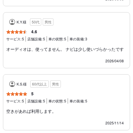
K.Y.様
50代
男性
4.6
サービス:
5
店舗設備:
5
車の状態:
5
車の装備:
3
オーディオは、使ってません。 ナビは少し使いづらかったです
2026/04/08
K.S.様
60代以上
男性
5
サービス:
5
店舗設備:
5
車の状態:
5
車の装備:
5
空きがあれば利用します。
2025/11/14