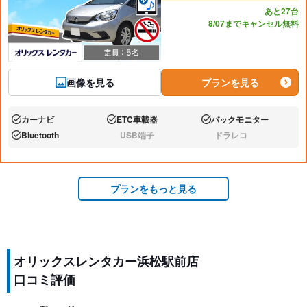
あと27台
8/07までキャンセル無料
画像を見る
プランを見る
カーナビ
ETC車載器
バックモニター
あり:
あり:
あり:
Bluetooth
USB端子
ドラレコ
あり:
なし:
なし:
プランをもっと見る
オリックスレンタカー浜松駅前店
口コミ評価