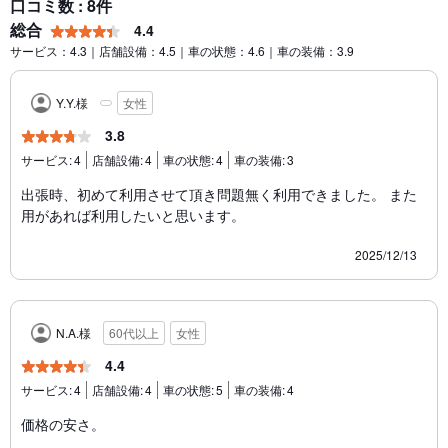
口コミ数 : 8件
総合
4.4
サービス：4.3｜店舗設備：4.5｜車の状態：4.6｜車の装備：3.9
Y.Y.様
女性
3.8
サービス:
4
店舗設備:
4
車の状態:
4
車の装備:
3
出張時、初めて利用させて頂き問題無く利用できました。 また
用があれば利用したいと思います。
2025/12/13
N.A.様
60代以上
女性
4.4
サービス:
4
店舗設備:
4
車の状態:
5
車の装備:
4
価格の安さ。