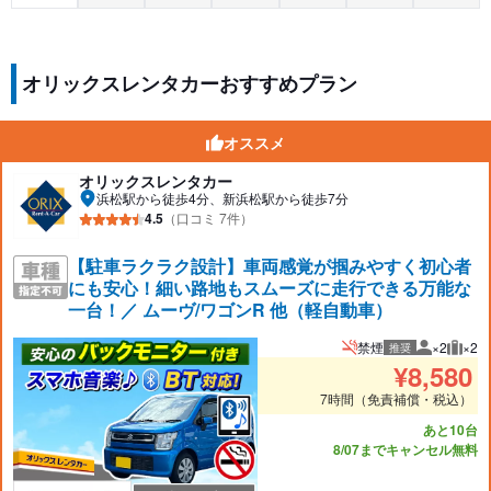
オリックスレンタカーおすすめプラン
オススメ
オリックスレンタカー
浜松駅から徒歩4分、新浜松駅から徒歩7分
4.5
（口コミ 7件）
【駐車ラクラク設計】車両感覚が掴みやすく初心者
にも安心！細い路地もスムーズに走行できる万能な
一台！／ ムーヴ/ワゴンR 他（軽自動車）
禁煙
×2
×2
推奨
推奨人数
推奨
¥
8,580
7時間（免責補償・税込）
あと10台
8/07までキャンセル無料