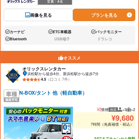
画像を見る
プランを見る
カーナビ
ETC車載器
バックモニター
あり:
あり:
あり:
Bluetooth
USB端子
ドラレコ
あり:
なし:
なし:
オススメ
オリックスレンタカー
浜松駅から徒歩4分、新浜松駅から徒歩7分
4.5
（口コミ 7件）
N-BOX/タント 他（軽自動車）
禁煙
×3
×2
推奨
推奨人数
推奨
¥
9,680
7時間（免責補償・税込）
あと5台
8/07までキャンセル無料