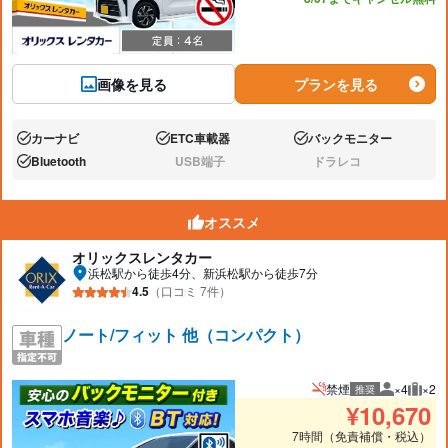
画像を見る
プランを見る
カーナビ
ETC車載器
バックモニター
あり:
あり:
あり:
Bluetooth
USB端子
ドラレコ
あり:
なし:
なし:
オススメ
オリックスレンタカー
浜松駅から徒歩4分、新浜松駅から徒歩7分
4.5
（口コミ 7件）
ノート/フィット 他（コンパクト）
禁煙
×4
×2
推奨
推奨人数
推奨
¥
10,670
7時間（免責補償・税込）