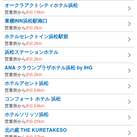
オークラアクトシティホテル浜松
営業所から
約
0.15
km
東横INN浜松駅南口
営業所から
約
0.2
km
ホテルセレクトイン浜松駅前
営業所から
約
0.2
km
浜松ステーションホテル
営業所から
約
0.2
km
ANA クラウンプラザホテル浜松 by IHG
営業所から
約
0.2
km
ホテルアセント浜松
営業所から
約
0.24
km
コンフォート ホテル 浜松
営業所から
約
0.24
km
ホテルソリッソ浜松
営業所から
約
0.25
km
北の庭 THE KURETAKESO
営業所から
約
0.27
km