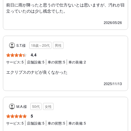
前日に雨が降ったと思うので仕方ないとは思いますが、汚れが目
立っていたのは少し残念でした。
2026/05/26
S.T.様
18歳～20代
男性
4.4
サービス:
5
店舗設備:
5
車の状態:
5
車の装備:
2
エクリプスのナビが良くなかった
2025/11/13
M.A.様
50代
女性
5
サービス:
5
店舗設備:
5
車の状態:
5
車の装備:
5