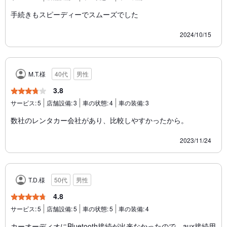
手続きもスピーディーでスムーズでした
2024/10/15
M.T.様
40代
男性
3.8
サービス:
5
店舗設備:
3
車の状態:
4
車の装備:
3
数社のレンタカー会社があり、比較しやすかったから。
2023/11/24
T.D.様
50代
男性
4.8
サービス:
5
店舗設備:
5
車の状態:
5
車の装備:
4
カーオーディオにBluetooth接続が出来なかったので、aux接続用