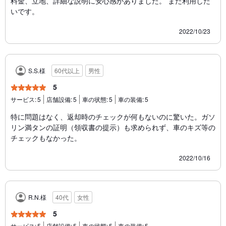
料金、立地、詳細な説明に安心感がありました。 また利用した
いです。
2022/10/23
S.S.様
60代以上
男性
5
サービス:
5
店舗設備:
5
車の状態:
5
車の装備:
5
特に問題はなく、返却時のチェックが何もないのに驚いた。ガソ
リン満タンの証明（領収書の提示）も求められず、車のキズ等の
チェックもなかった。
2022/10/16
R.N.様
40代
女性
5
サービス:
5
店舗設備:
5
車の状態:
5
車の装備:
5