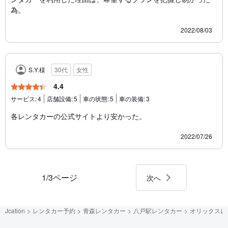
為。
2022/08/03
S.Y.様
30代
女性
4.4
サービス:
4
店舗設備:
5
車の状態:
5
車の装備:
3
各レンタカーの公式サイトより安かった。
2022/07/26
1/3ページ
次へ
Jcation
レンタカー予約
青森レンタカー
八戸駅レンタカー
オリックスレ