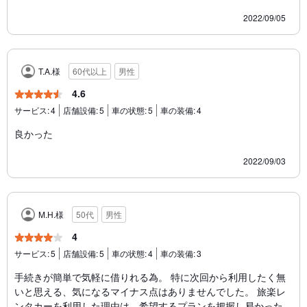
2022/09/05
T.A.様
60代以上
男性
4.6
サービス:
4
店舗設備:
5
車の状態:
5
車の装備:
4
良かった
2022/09/03
M.H.様
50代
男性
4
サービス:
5
店舗設備:
5
車の状態:
4
車の装備:
3
手続きが簡単で気軽に借りれる為。 特に次回から利用したく無
いと思える、気になるマイナス点はありませんでした。 旅楽レ
ンタカーを利用した理由は、希望するプランを把握し易かった