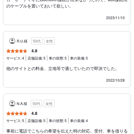
のケーブルを置いておいて欲しい。
2023/11/10
R.U.様
50代
女性
4.8
サービス:
4
店舗設備:
5
車の状態:
5
車の装備:
5
他のサイトとの料金、立地等で適していたので即決でした。
2022/10/28
N.A.様
50代
女性
4.8
サービス:
5
店舗設備:
5
車の状態:
5
車の装備:
4
事前に電話でこちらの希望を伝えた時の対応、受付、車を借りる