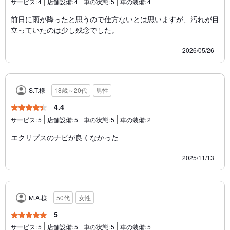
サービス:
4
店舗設備:
4
車の状態:
5
車の装備:
4
前日に雨が降ったと思うので仕方ないとは思いますが、汚れが目
立っていたのは少し残念でした。
2026/05/26
S.T.様
18歳～20代
男性
4.4
サービス:
5
店舗設備:
5
車の状態:
5
車の装備:
2
エクリプスのナビが良くなかった
2025/11/13
M.A.様
50代
女性
5
サービス:
5
店舗設備:
5
車の状態:
5
車の装備:
5