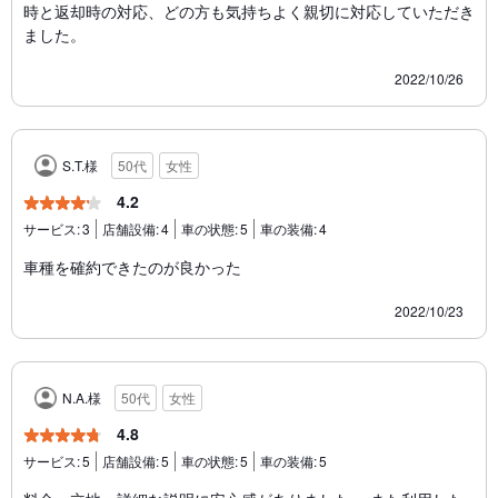
時と返却時の対応、どの方も気持ちよく親切に対応していただき
ました。
2022/10/26
S.T.様
50代
女性
4.2
サービス:
3
店舗設備:
4
車の状態:
5
車の装備:
4
車種を確約できたのが良かった
2022/10/23
N.A.様
50代
女性
4.8
サービス:
5
店舗設備:
5
車の状態:
5
車の装備:
5