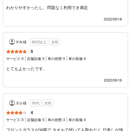
わかりやすかったし、問題なく利用でき満足
2022/09/18
K.N.様
60代以上
女性
5
サービス:
5
店舗設備:
5
車の状態:
5
車の装備:
5
とてもよかったです。
2022/09/16
S.U.様
50代
女性
4
サービス:
5
店舗設備:
5
車の状態:
3
車の装備:
4
フロントガラスが油膜で タオルで拭いても取れなく 日差しが強