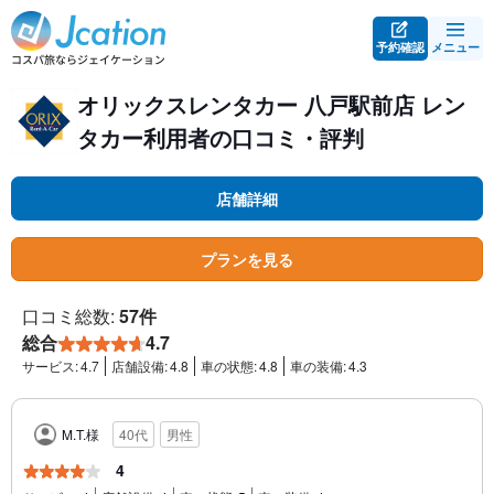
予約確認
メニュー
オリックスレンタカー 八戸駅前店 レン
タカー利用者の口コミ・評判
店舗詳細
プランを見る
口コミ総数:
57件
総合
4.7
サービス:
4.7
店舗設備:
4.8
車の状態:
4.8
車の装備:
4.3
M.T.様
40代
男性
4