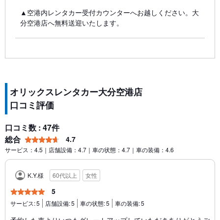
▲空港内レンタカー受付カウンターへお越しください。大
分空港店へ無料送迎いたします。
オリックスレンタカー大分空港店
口コミ評価
口コミ数 : 47件
総合
4.7
サービス：4.5｜店舗設備：4.7｜車の状態：4.7｜車の装備：4.6
K.Y.様
60代以上
女性
5
サービス:
5
店舗設備:
5
車の状態:
5
車の装備:
5
予約した車よりいつもグレートアップしていただきありがとうご