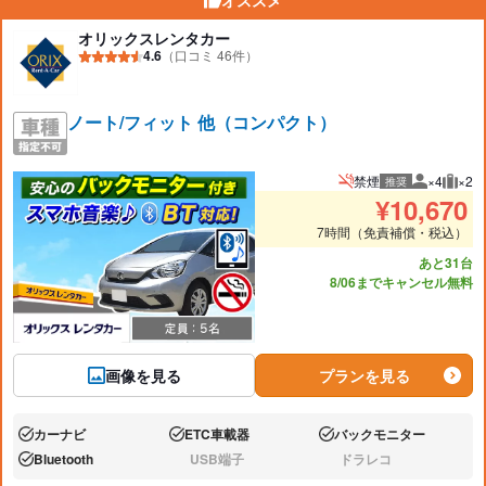
オススメ
オリックスレンタカー
4.6
（口コミ 46件）
ノート/フィット 他（コンパクト）
禁煙
×4
×2
推奨
推奨人数
推奨
¥
10,670
7時間（免責補償・税込）
あと31台
8/06までキャンセル無料
画像を見る
プランを見る
カーナビ
ETC車載器
バックモニター
あり:
あり:
あり:
Bluetooth
USB端子
ドラレコ
あり:
なし:
なし: