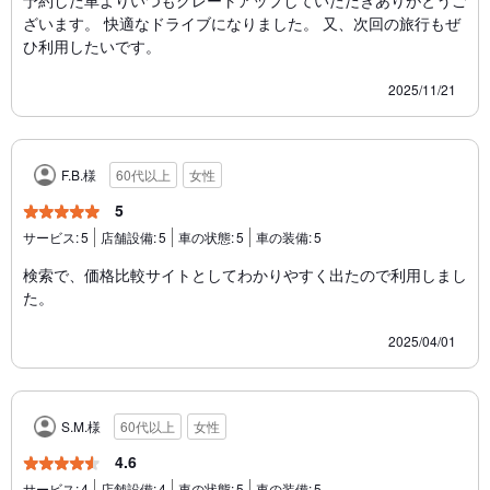
ざいます。 快適なドライブになりました。 又、次回の旅行もぜ
ひ利用したいです。
2025/11/21
F.B.様
60代以上
女性
5
サービス:
5
店舗設備:
5
車の状態:
5
車の装備:
5
検索で、価格比較サイトとしてわかりやすく出たので利用しまし
た。
2025/04/01
S.M.様
60代以上
女性
4.6
サービス:
4
店舗設備:
4
車の状態:
5
車の装備:
5