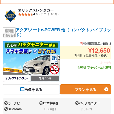
オリックスレンタカー
4.6
（口コミ 46件）
アクア/ノートe-POWER 他（コンパクト,ハイブリッ
ド）
禁煙
×4
×3
推奨
推奨人数
推奨
¥
12,650
7時間（免責補償・税込）
あと6台
8/06までキャンセル無料
画像を見る
プランを見る
カーナビ
ETC車載器
バックモニター
あり:
あり:
あり:
Bluetooth
USB端子
ドラレコ
あり:
なし:
なし: