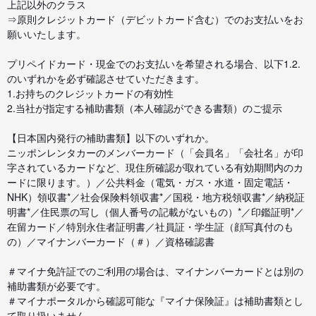
上記以外のクラス
⇒原則クレジットカード（デビットカード含む）でのお支払いをお
願いいたします。
プリペイドカード・現金でのお支払いを希望される場合、以下1.2.
のいずれかを必ず確認させていただきます。
1.お持ちのクレジットカードの有効性
2.当社が指定する補助書類（本人確認ができる書類）のご提示
【日本国内発行の補助書類】以下のいずれか。
ニッポンレンタカーのメンバーカード（「会員名」「会社名」が印
字されているカードなど、現住所確認が取れている有効期間内のカ
ードに限ります。）／公共料金（電気・ガス・水道・固定電話・
NHK）領収書*／社会保険料領収書*／国税・地方税領収書*／納税証
明書*／住民票の写し（個人番号の記載がないもの）*／印鑑証明*／
在留カード／特別永住者証明書／社員証・学生証（顔写真付のも
の）／マイナンバーカード（＃）／資格確認書
＃マイナ免許証でのご利用の場合は、マイナンバーカードとは別の
補助書類が必要です。
＃マイナポータルから確認可能な『マイナ保険証』は補助書類とし
て取り扱いません。