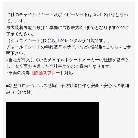
当社のチャイルドシート及びベビーシートはISOFIX仕様となっ
ています。
最大装着可能台数は１車両につき最大2台までとなりますのでご
了承ください。
（ジュニアシートは3台以上のレンタルが可能です。）
チャイルドシートの年齢基準やサイズなどの詳細は
こちら
をご参
照下さい。
※当社が導入しているチャイルドシートメーカーの仕様を基準と
し、安全面を考慮した当社基準でのご案内となります。
･車両の消毒
【除菌スプレー】
対応
■新型コロナウィルス感染症予防対策に伴う安全・安心への取組
み（1分45秒）