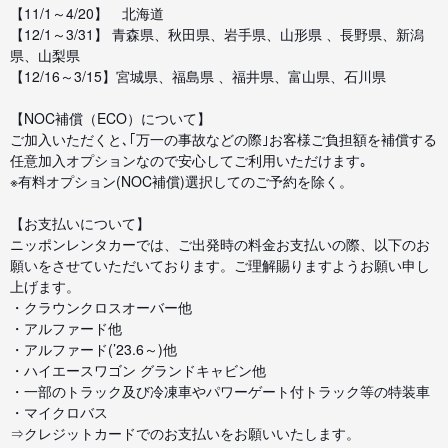
【11/1～4/20】 北海道
【12/1～3/31】 青森県、秋田県、岩手県、山形県 、長野県、新潟
県、山梨県
【12/16～3/15】宮城県、福島県 、福井県、富山県、石川県
【NOC補償（ECO）について】
ご加入いただくと､｢万一の事故などの際｣お客様ご負担額を補償する
任意加入オプションなので安心してご利用いただけます｡
※有料オプション(NOC補償)選択してのご予約を除く。
【お支払いについて】
ニッポンレンタカーでは、ご出発時の料金お支払いの際、以下のお
願いをさせていただいております。ご理解賜りますようお願い申し
上げます。
・クラウンクロスオーバー他
・アルファード他
・アルファード(’23.6～)他
・ハイエースワゴン グランドキャビン他
・一部のトラック及び冷凍車やパワーゲート付トラック等の特装車
・マイクロバス
⇒クレジットカードでのお支払いをお願いいたします。