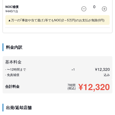
0
NOC補償
¥
440
/1
台
▲万一の｢事故や当て逃げ｣等でもNOC(2～5万円)のお支払が免除(0円)
料金内訳
基本料金
¥
12,320
- 〜12時間まで
×1
- 免責補償
込み
¥12,320
7時間
合計料金
(税込)
出発/返却店舗