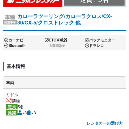
カローラツーリング/カローラクロス/CX-
30/CX-5/クロストレック 他
カーナビ
ETC車載器
バックモニター
Bluetooth
USB端子
ドラレコ
基本情報
車両
ミドル
禁煙
5名
定員
×3
×3
推奨
レンタカーの選び方