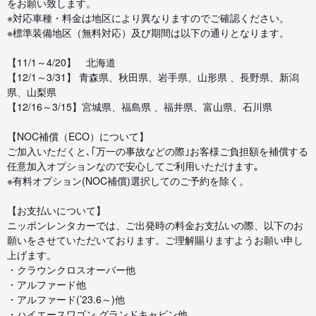
をお願い致します。
※対応車種・料金は地区により異なりますのでご確認ください。
※標準装備地区（無料対応）及び期間は以下の通りとなります。
【11/1～4/20】 北海道
【12/1～3/31】 青森県、秋田県、岩手県、山形県 、長野県、新潟
県、山梨県
【12/16～3/15】宮城県、福島県 、福井県、富山県、石川県
【NOC補償（ECO）について】
ご加入いただくと､｢万一の事故などの際｣お客様ご負担額を補償する
任意加入オプションなので安心してご利用いただけます｡
※有料オプション(NOC補償)選択してのご予約を除く。
【お支払いについて】
ニッポンレンタカーでは、ご出発時の料金お支払いの際、以下のお
願いをさせていただいております。ご理解賜りますようお願い申し
上げます。
・クラウンクロスオーバー他
・アルファード他
・アルファード(’23.6～)他
・ハイエースワゴン グランドキャビン他