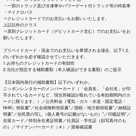
・一部のトラック及び冷凍車やパワーゲート付トラック等の特装車
・マイクロバス
⇒クレジットカードでのお支払いをお願いいたします。
上記以外のクラス
⇒原則クレジットカード（デビットカード含む）でのお支払いをお
願いいたします。
プリペイドカード・現金でのお支払いを希望される場合、以下1.2.
のいずれかを必ず確認させていただきます。
1.お持ちのクレジットカードの有効性
2.当社が指定する補助書類（本人確認ができる書類）のご提示
【日本国内発行の補助書類】以下のいずれか。
ニッポンレンタカーのメンバーカード（「会員名」「会社名」が印
字されているカードなど、現住所確認が取れている有効期間内のカ
ードに限ります。）／公共料金（電気・ガス・水道・固定電話・
NHK）領収書*／社会保険料領収書*／国税・地方税領収書*／納税証
明書*／住民票の写し（個人番号の記載がないもの）*／印鑑証明*／
在留カード／特別永住者証明書／社員証・学生証（顔写真付のも
の）／マイナンバーカード（＃）／資格確認書