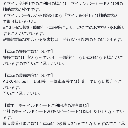
＃マイナ免許証でのご利用の場合は、マイナンバーカードとは別の
補助書類が必要です。
＃マイナポータルから確認可能な『マイナ保険証』は補助書類とし
て取り扱いません。
※ご利用の地域・時間帯・車種等により、現金でのお支払いをお断り
することがございます。
※補助書類の内*印がある書類は、発行2か月以内のものに限ります。
【車両の登録年数について】
登録年数は目安となっており、一部該当しない車種になる場合がご
ざいますので予めご了承ください。
【車両の装備内容について】
AUXやBlutooth、USB等、一部車両等では対応していない場合もご
ざいます。
予めご了承ください。
【重要：チャイルドシートご利用時の注意事項】
当社のチャイルドシート及びベビーシートはISOFIX仕様となってい
ます。
最大装着可能台数は１車両につき最大2台までとなりますのでご了承