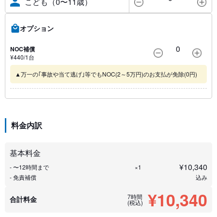
こども（0〜11歳）
オプション
0
NOC補償
¥
440
/1
台
▲万一の｢事故や当て逃げ｣等でもNOC(2～5万円)のお支払が免除(0円)
料金内訳
基本料金
¥
10,340
- 〜12時間まで
×1
- 免責補償
込み
¥10,340
7時間
合計料金
(税込)