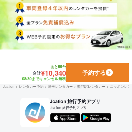
あと99台
¥10,340
予約する
合計
08/30までキャンセル無料
Jcation
レンタカー予約
埼玉レンタカー
熊谷駅レンタカー
ニッポンレン
Jcation 旅行予約アプリ
Jcation 旅行予約アプリ