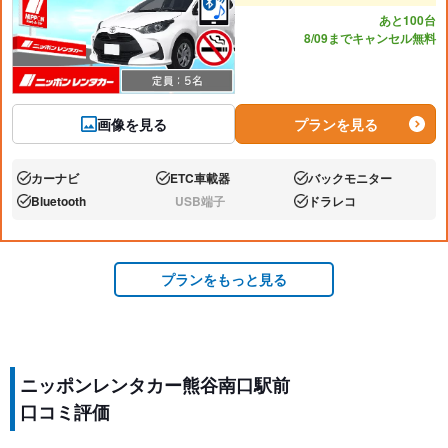
あと100台
8/09までキャンセル無料
画像を見る
プランを見る
カーナビ
ETC車載器
バックモニター
あり:
あり:
あり:
Bluetooth
USB端子
ドラレコ
あり:
なし:
あり:
プランをもっと見る
ニッポンレンタカー熊谷南口駅前
口コミ評価