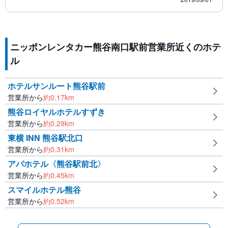
ニッポンレンタカー熊谷南口駅前営業所近くのホテ
ル
ホテルサンルート熊谷駅前
営業所から
約
0.17
km
熊谷ロイヤルホテルすずき
営業所から
約
0.29
km
東横 INN 熊谷駅北口
営業所から
約
0.31
km
アパホテル〈熊谷駅前北〉
営業所から
約
0.45
km
スマイルホテル熊谷
営業所から
約
0.52
km