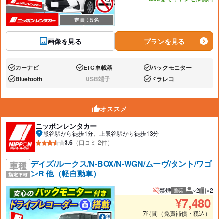
画像を見る
プランを見る
カーナビ
ETC車載器
バックモニター
あり:
あり:
あり:
Bluetooth
USB端子
ドラレコ
あり:
なし:
あり:
オススメ
ニッポンレンタカー
熊谷駅から徒歩1分、上熊谷駅から徒歩13分
3.6
（口コミ 2件）
デイズ/ルークス/N-BOX/N-WGN/ムーヴ/タント/ワゴ
ンR 他（軽自動車）
禁煙
×2
×2
推奨
推奨人数
推奨
¥
7,480
7時間（免責補償・税込）