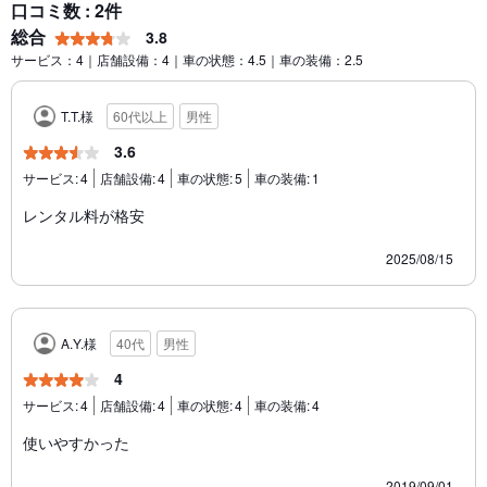
口コミ数 : 2件
総合
3.8
サービス：4｜店舗設備：4｜車の状態：4.5｜車の装備：2.5
T.T.様
60代以上
男性
3.6
サービス:
4
店舗設備:
4
車の状態:
5
車の装備:
1
レンタル料が格安
2025/08/15
A.Y.様
40代
男性
4
サービス:
4
店舗設備:
4
車の状態:
4
車の装備:
4
使いやすかった
2019/09/01