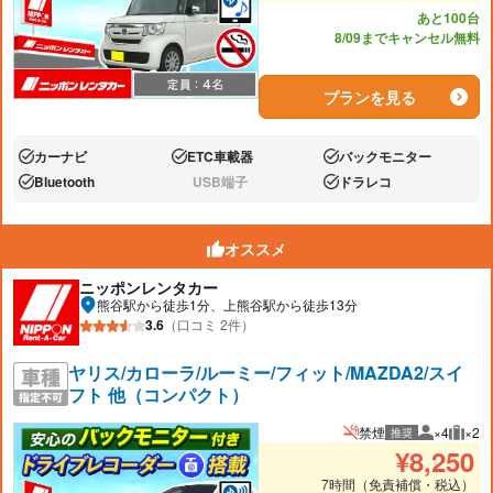
あと100台
8/09までキャンセル無料
プランを見る
カーナビ
ETC車載器
バックモニター
あり:
あり:
あり:
Bluetooth
USB端子
ドラレコ
あり:
なし:
あり:
オススメ
ニッポンレンタカー
熊谷駅から徒歩1分、上熊谷駅から徒歩13分
3.6
（口コミ 2件）
ヤリス/カローラ/ルーミー/フィット/MAZDA2/スイ
フト 他（コンパクト）
禁煙
×4
×2
推奨
推奨人数
推奨
¥
8,250
7時間（免責補償・税込）