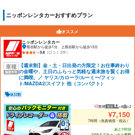
ニッポンレンタカーおすすめプラン
オススメ
ニッポンレンタカー
熊谷駅から徒歩1分、上熊谷駅から徒歩13分
3.6
（口コミ 2件）
【週末割】金・土・日出発の方限定！お仕事終わり
の金曜や、土日のふらっと気軽な週末旅を賢くお得
に満喫。／ ヤリス/カローラ/ルーミー/フィッ
ト/MAZDA2/スイフト 他（コンパクト）
休日割
禁煙
×4
×2
推奨
推奨人数
推奨
¥
7,150
7時間（免責補償・税込）
あと100台
8/09までキャンセル無料