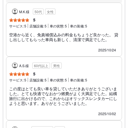
M.K.様
50代
女性
5
サービス:
5
店舗設備:
5
車の状態:
5
車の装備:
5
空港から近く、免責補償込みの料金もちょうど良かった。 貸
し出ししてもらった車両も新しく、清潔で満足でした。
2025/10/24
A.S.様
60代以上
男性
5
サービス:
5
店舗設備:
5
車の状態:
5
車の装備:
5
この度はとても良い車を貸していただきありがとうございま
した。とても快適でなおかつ燃費がよく大満足でした。結構
旅行に出かけるので、これからはオリックスレンタカーにし
ようと思います。ありがとうございました。
2025/10/02