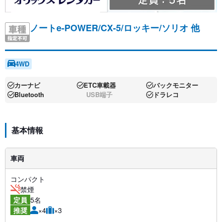
ノートe-POWER/CX-5/ロッキー/ソリオ 他
4WD
カーナビ
ETC車載器
バックモニター
Bluetooth
USB端子
ドラレコ
基本情報
車両
コンパクト
禁煙
5名
定員
×4
×3
推奨