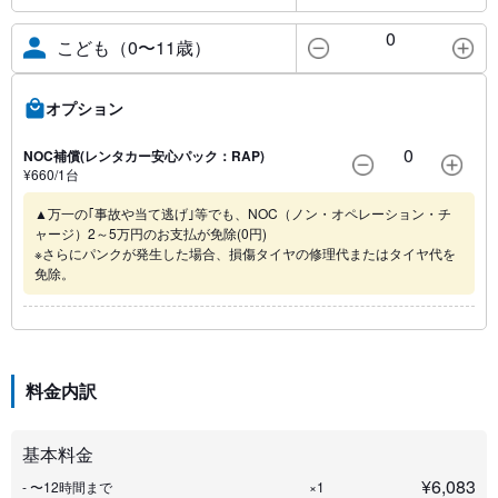
0
こども（0〜11歳）
オプション
0
NOC補償(レンタカー安心パック：RAP)
¥
660
/1
台
▲万一の｢事故や当て逃げ｣等でも、NOC（ノン・オペレーション・チ
ャージ）2～5万円のお支払が免除(0円)
※さらにパンクが発生した場合、損傷タイヤの修理代またはタイヤ代を
免除。
料金内訳
基本料金
¥
6,083
- 〜12時間まで
×1