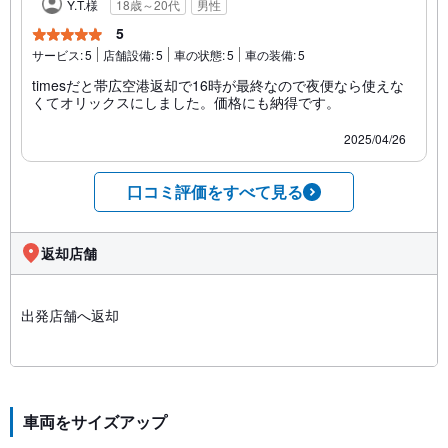
Y.T.様
18歳～20代
男性
5
サービス:
5
店舗設備:
5
車の状態:
5
車の装備:
5
timesだと帯広空港返却で16時が最終なので夜便なら使えな
くてオリックスにしました。価格にも納得です。
2025/04/26
口コミ評価をすべて見る
返却店舗
出発店舗へ返却
車両をサイズアップ