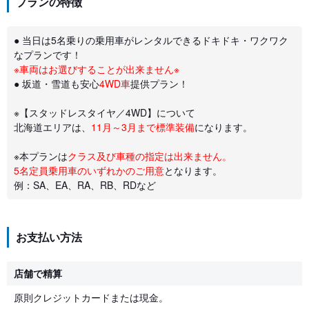
プランの特徴
● 当日は5名乗りの乗用車がレンタルできるドキドキ・ワクワク
なプランです！
※車両はお選びすることが出来ません※
● 坂道・雪道も安心
4WD車
提供プラン！
※【スタッドレスタイヤ／4WD】について
北海道エリアは、
11月～3月まで標準装備
になります。
※本プランは
クラス及び車種の指定は出来ません。
5名定員乗用車のいずれかのご用意
となります。
例：SA、EA、RA、RB、RDなど
お支払い方法
店舗で精算
原則クレジットカードまたは現金。