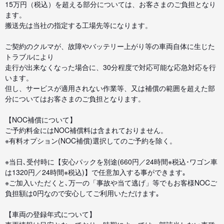
15万円（税込）を超える部分については、お客さまのご負担となり
ます。
搬送先は当社の指定する工場先等になります。
ご契約のクルマが、故障やバッテリー上がり等の車両自体に生じた
トラブルにより
走行が出来なくなった場合に、30分程度で対応可能な応急対応を行
います。
但し、サービスが適用されない作業等、又は補償の範囲を超えた部
分についてはお客さまのご負担となります。
【NOC補償について】
ご予約料金にはNOC補償料は含まれておりません。
※有料オプション(NOC補償)選択してのご予約を除く。
※当日､受付時に【安心パックを別途(660円／24時間※税込･ワゴン車
は1320円／24時間※税込)】で任意加入する事ができます｡
※ご加入いただくと､万一の「事故や当て逃げ」等でもお客様NOCご
負担額は0円なので安心してご利用いただけます｡
【車両の登録年式について】