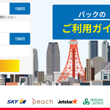
1泊2日
選択ください
1泊2日