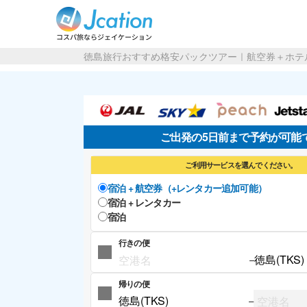
徳島旅行おすすめ格安パックツアー｜航空券＋ホテ
ご出発の5日前まで予約が可能
ご利用サービスを選んでください。
宿泊 + 航空券（+レンタカー追加可能）
宿泊 + レンタカー
宿泊
行きの便
−
帰りの便
−