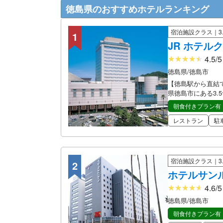
徳島県のおすすめホテルランキング
宿泊施設クラス｜3.
1
JR ホテル
4.5
徳島県/徳島市
【徳島駅から直結
県徳島市にある3.
朝食付きプラン有
レストラン
駐
宿泊施設クラス｜3.
2
ホテルサン
4.6
徳島県/徳島市
朝食付きプラン有