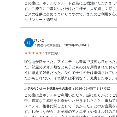
この度は、ホテルサンルート徳島にご宿泊いただきまし
す。ご滞在にご満足いただけたご様子、大変嬉しく存じ
ビスの提供に努めてまいりますので、またのご利用を心
ルサンルート徳島M
けいこ
け
子供連れの家族旅行 · 2026年05月04日
5
非常に良い
寝心地が良かった。アメニティも豊富で接客も良かった
た。部屋のタオル類なども子どもの分が用意されておら
うに思えて残念だった。受付で子供の分は準備されてい
たかもしれない。それ以外は不満なく、充実したホテル
ホテルサンルート徳島からの返信
（2026-05-05T13:37:05Z）
この度は当ホテルをご利用いただき、誠にありがとうご
中、貴重なご感想をお寄せいただきましたこと、重ねて
メニティ、接客に関しまして「良かった」とのお言葉を
す。しかしながら、お子様のアメニティやタオル類のご
てしまいましたこと、心よりお詫び申し上げます。お客