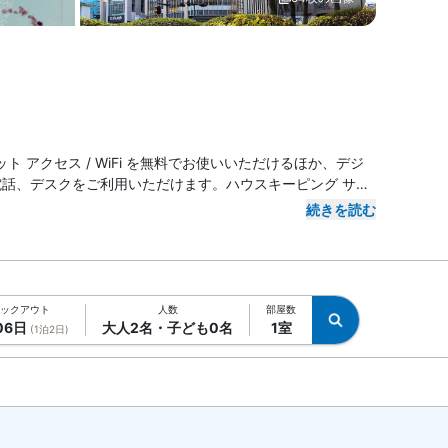
 ホテルサンルート徳島
メイン イメージ1 | ホテルサ
アクセス / WiFi を無料でお使いいただけるほか、デジ
電話、デスクをご利用いただけます。ハウスキーピング サー
続きを読む
ックアウト
人数
部屋数
06日
大人2名・子ども0名
1室
(1泊2日)