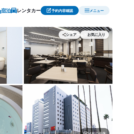
宿泊
レンタカー
予約内容確認
メニュー
シェア
お気に入り
 ホテルサンルート徳島
お食事1 | ホテルサンルート徳
54枚の画像