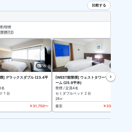
比較する
煙/喫煙
禁煙
(12)
8
7枚
9枚
枚
禁煙] デラックスダブル (23.4平
[WEST館禁煙] ウェストタワーツインル
ーム (25.9平米)
ム
3名
禁煙 / 定員4名
禁
 1 台
セミダブルベッド 2 台
26㎡
2
￥31,750〜
最安
￥33,124〜