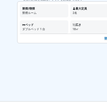
禁煙/喫煙
最大定員
禁煙ルーム
2名
ベッド
広さ
ダブルベッド 1 台
18㎡