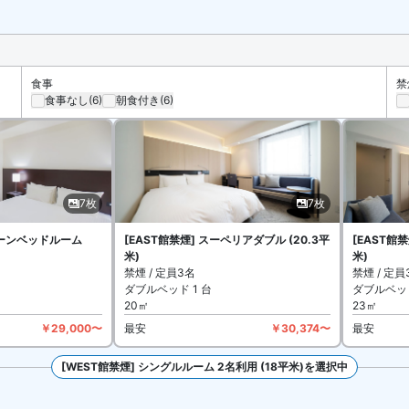
食事
禁
食事なし
(6)
朝食付き
(6)
7枚
7枚
イーンベッドルーム
[EAST館禁煙] スーペリアダブル (20.3平
[EAST館
米)
米)
禁煙 / 定員3名
禁煙 / 定員
ダブルベッド 1 台
ダブルベッド
20㎡
23㎡
￥29,000〜
最安
￥30,374〜
最安
[WEST館禁煙] シングルルーム 2名利用 (18平米)を選択中
枚を見る