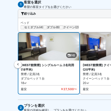
客室を選択
1
希望の客室タイプをお選びください
絞り込み
ベッド
セミダブル
(4)
ダブル
(6)
クイーン
(2)
6枚
[WEST館禁煙] シングルルーム 2名利用
[WEST館禁煙] ク
(18平米)
(20平米)
禁煙 / 定員2名
禁煙 / 定員3名
ダブルベッド 1 台
クイーンベッド 1 台
18㎡
20㎡
最安
￥27,500〜
最安
プランを選択
全6
2
客室の詳細を確認し、プランをお選びください