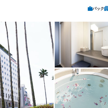
パック
客室1 |