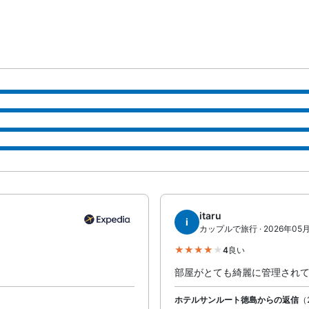
itaru
i
カップルで旅行 · 2026年05
4
良い
部屋がとても綺麗に管理され
ホテルサンルート徳島からの返信
（2