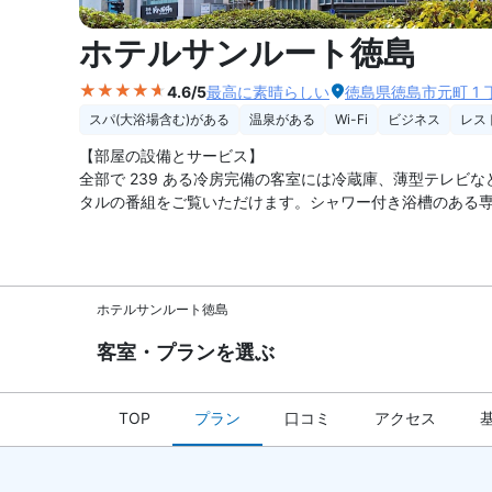
外観の写
ホテルサンルート徳島
4.6/5
最高に素晴らしい
徳島県徳島市元町 1 丁
スパ(大浴場含む)がある
温泉がある
Wi-Fi
ビジネス
レス
【部屋の設備とサービス】
全部で 239 ある冷房完備の客室には冷蔵庫、薄型テレビな
タルの番組をご覧いただけます。シャワー付き浴槽のある専
ビスは、リクエストにより行われます。
ホテルサンルート徳島
客室・プランを選ぶ
TOP
プラン
口コミ
アクセス