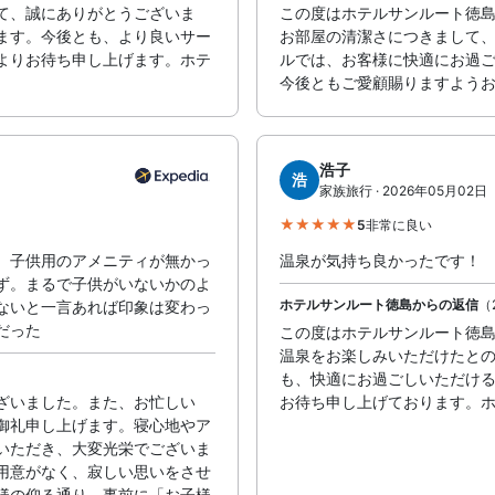
て、誠にありがとうございま
この度はホテルサンルート徳
ます。今後とも、より良いサー
お部屋の清潔さにつきまして
よりお待ち申し上げます。ホテ
ルでは、お客様に快適にお過
今後ともご愛顧賜りますよう
浩子
浩
家族旅行 · 2026年05月02日
5
非常に良い
。子供用のアメニティが無かっ
温泉が気持ち良かったです！
ず。まるで子供がいないかのよ
ホテルサンルート徳島からの返信
（2
ないと一言あれば印象は変わっ
だった
この度はホテルサンルート徳
温泉をお楽しみいただけたと
も、快適にお過ごしいただけ
ざいました。また、お忙しい
お待ち申し上げております。
御礼申し上げます。寝心地やア
いただき、大変光栄でございま
用意がなく、寂しい思いをさせ
様の仰る通り、事前に「お子様