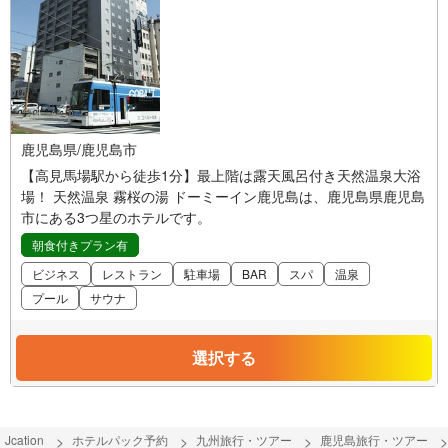
鹿児島県/鹿児島市
【高見馬場駅から徒歩1分】最上階は露天風呂付き天然温泉大浴
場！ 天然温泉 霧桜の湯 ドーミーイン鹿児島は、鹿児島県鹿児島
市にある3つ星のホテルです。
朝食付きプラン有
ビジネス
レストラン
駐車場
BAR
スパ
温泉
プール
サウナ
選択する
Jcation
ホテルパック予約
九州旅行・ツアー
鹿児島旅行・ツアー