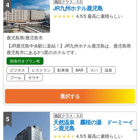
施設クラス：3.5
4
JR九州ホテル鹿児島
4.5/5 最高に素晴らしい
鹿児島県/鹿児島市
【JR鹿児島中央駅に直結！】JR九州ホテル鹿児島は、鹿児島県
鹿児島市にある3つ星のホテルです。
朝食付きプラン有
ビジネス
レストラン
駐車場
BAR
スパ
温泉
プール
サウナ
選択する
施設クラス：3.5
5
天然温泉 霧桜の湯 ドーミーイ
ン鹿児島
4.5/5 最高に素晴らしい