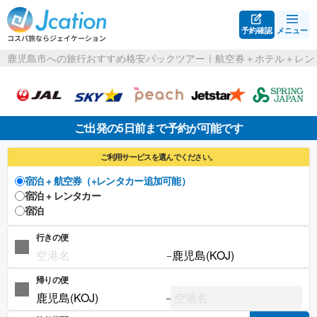
予約確認
メニュー
鹿児島市への旅行おすすめ格安パックツアー｜航空券＋ホテル＋レン
ご出発の5日前まで予約が可能です
ご利用サービスを選んでください。
宿泊 + 航空券（+レンタカー追加可能）
宿泊 + レンタカー
宿泊
行きの便
−
帰りの便
−