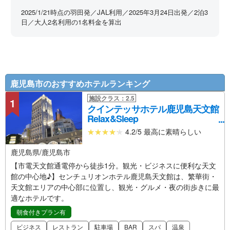
2025/1/21時点の羽田発／JAL利用／2025年3月24日出発／2泊3
日／大人2名利用の1名料金を算出
鹿児島市のおすすめホテルランキング
施設クラス：2.5
1
クインテッサホテル鹿児島天文館
Relax&Sleep
4.2/5 最高に素晴らしい
鹿児島県/鹿児島市
【市電天文館通電停から徒歩1分。観光・ビジネスに便利な天文
館の中心地♪】センチュリオンホテル鹿児島天文館は、繁華街・
天文館エリアの中心部に位置し、観光・グルメ・夜の街歩きに最
適なホテルです。
朝食付きプラン有
ビジネス
レストラン
駐車場
BAR
スパ
温泉