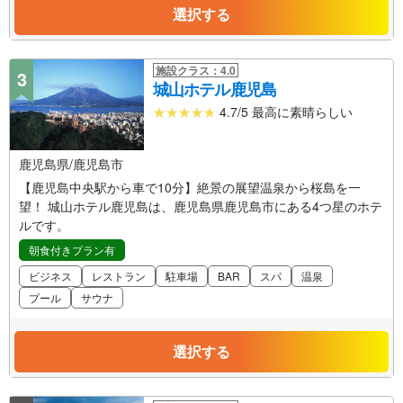
選択する
施設クラス：4.0
3
城山ホテル鹿児島
4.7/5 最高に素晴らしい
鹿児島県/鹿児島市
【鹿児島中央駅から車で10分】絶景の展望温泉から桜島を一
望！ 城山ホテル鹿児島は、鹿児島県鹿児島市にある4つ星のホテ
ルです。
朝食付きプラン有
ビジネス
レストラン
駐車場
BAR
スパ
温泉
プール
サウナ
選択する