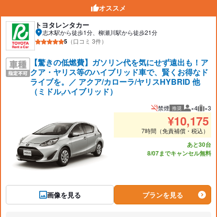
オススメ
トヨタレンタカー
志木駅から徒歩1分、柳瀬川駅から徒歩21分
5
（口コミ 3件）
【驚きの低燃費】ガソリン代を気にせず遠出も！ア
クア・ヤリス等のハイブリッド車で、賢くお得なド
ライブを。／ アクア/カローラ/ヤリスHYBRID 他
（ミドル,ハイブリッド）
禁煙
×4
×3
推奨
推奨人数
推奨
¥
10,175
7時間（免責補償・税込）
あと30台
8/07までキャンセル無料
画像を見る
プランを見る