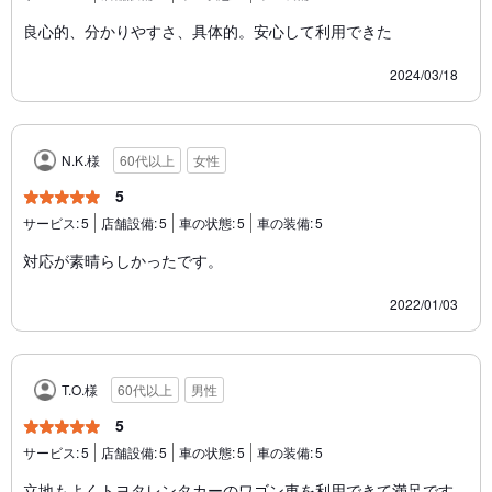
良心的、分かりやすさ、具体的。安心して利用できた
2024/03/18
N.K.様
60代以上
女性
5
サービス:
5
店舗設備:
5
車の状態:
5
車の装備:
5
対応が素晴らしかったです。
2022/01/03
T.O.様
60代以上
男性
5
サービス:
5
店舗設備:
5
車の状態:
5
車の装備:
5
立地もよくトヨタレンタカーのワゴン車を利用できて満足です。