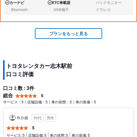
カーナビ
ETC車載器
バックモニター
あり:
あり:
なし:
Bluetooth
USB端子
ドラレコ
なし:
なし:
なし:
プランをもっと見る
トヨタレンタカー志木駅前
口コミ評価
口コミ数 : 3件
総合
5
サービス：5｜店舗設備：5｜車の状態：5｜車の装備：5
R.O.様
50代
男性
5
サービス:
5
店舗設備:
5
車の状態:
5
車の装備:
5