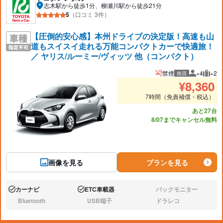
志木駅から徒歩1分、柳瀬川駅から徒歩21分
5
（口コミ 3件）
【圧倒的安心感】本州ドライブの決定版！高速も山
道もスイスイ走れる万能コンパクトカーで快適旅！
／ ヤリス/ルーミー/ヴィッツ 他（コンパクト）
禁煙
×4
×2
推奨
推奨人数
推奨
¥
8,360
7時間（免責補償・税込）
あと27台
8/07までキャンセル無料
画像を見る
プランを見る
カーナビ
ETC車載器
バックモニター
あり:
あり:
なし:
Bluetooth
USB端子
ドラレコ
なし:
なし:
なし: