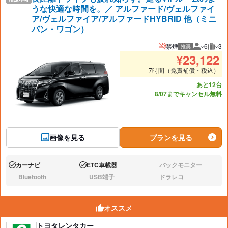
うな快適な時間を。／ アルファード/ヴェルファイ
ア/ヴェルファイア/アルファードHYBRID 他（ミニ
バン・ワゴン）
禁煙
×6
×3
推奨
推奨人数
推奨
¥
23,122
7時間（免責補償・税込）
あと12台
8/07までキャンセル無料
画像を見る
プランを見る
カーナビ
ETC車載器
バックモニター
あり:
あり:
なし:
Bluetooth
USB端子
ドラレコ
なし:
なし:
なし:
オススメ
トヨタレンタカー