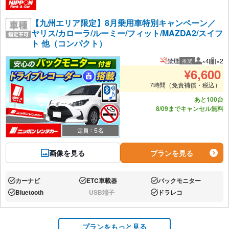
【九州エリア限定】8月乗用車特別キャンペーン／
ヤリス/カローラ/ルーミー/フィット/MAZDA2/スイフ
ト 他（コンパクト）
禁煙
×4
×2
推奨
推奨人数
推奨
¥
6,600
7時間（免責補償・税込）
あと100台
8/09までキャンセル無料
画像を見る
プランを見る
カーナビ
ETC車載器
バックモニター
あり:
あり:
あり:
Bluetooth
USB端子
ドラレコ
あり:
なし:
あり:
プランをもっと見る