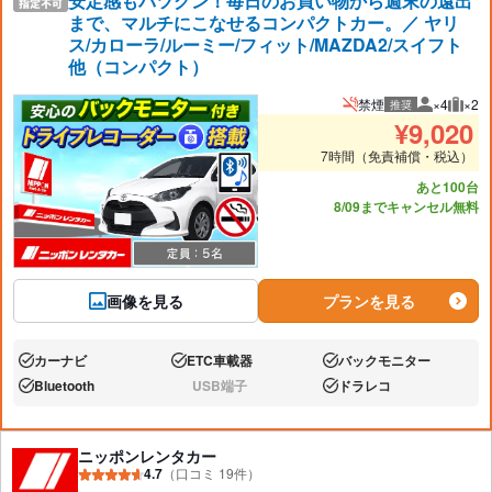
安定感もバツグン！毎日のお買い物から週末の遠出
まで、マルチにこなせるコンパクトカー。／ ヤリ
ス/カローラ/ルーミー/フィット/MAZDA2/スイフト
他（コンパクト）
禁煙
×4
×2
推奨
推奨人数
推奨
¥
9,020
7時間（免責補償・税込）
あと100台
8/09までキャンセル無料
画像を見る
プランを見る
カーナビ
ETC車載器
バックモニター
あり:
あり:
あり:
Bluetooth
USB端子
ドラレコ
あり:
なし:
あり:
ニッポンレンタカー
4.7
（口コミ 19件）