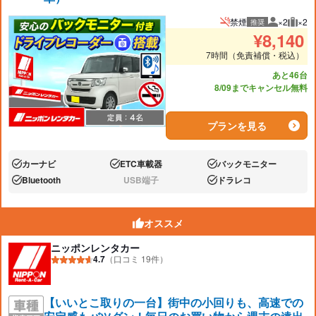
禁煙
×2
×2
推奨
推奨人数
推奨
¥
8,140
7時間（免責補償・税込）
あと46台
8/09までキャンセル無料
プランを見る
カーナビ
ETC車載器
バックモニター
あり:
あり:
あり:
Bluetooth
USB端子
ドラレコ
あり:
なし:
あり:
オススメ
ニッポンレンタカー
4.7
（口コミ 19件）
【いいとこ取りの一台】街中の小回りも、高速での