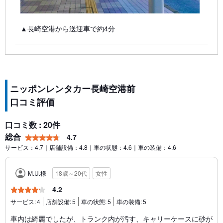
▲長崎空港から送迎車で約4分
ニッポンレンタカー長崎空港前
口コミ評価
口コミ数 : 20件
総合
4.7
サービス：4.7｜店舗設備：4.8｜車の状態：4.6｜車の装備：4.6
M.U.様
18歳～20代
女性
4.2
サービス:
4
店舗設備:
5
車の状態:
5
車の装備:
5
車内は綺麗でしたが、トランク内が汚す、キャリーケースに砂が