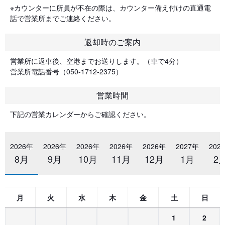
※カウンターに所員が不在の際は、カウンター備え付けの直通電
話で営業所までご連絡ください。
返却時のご案内
営業所に返車後、空港までお送りします。（車で4分）
営業所電話番号（050-1712-2375）
営業時間
下記の営業カレンダーからご確認ください。
2026年
2026年
2026年
2026年
2026年
2027年
202
8月
9月
10月
11月
12月
1月
2
月
火
水
木
金
土
日
1
2