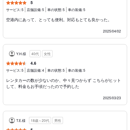
5
サービス:
5
店舗設備:
5
車の状態:
5
車の装備:
5
空港内にあって、とっても便利。対応もとても良かった。
2025/04/02
Y.H.様
40代
女性
4.6
サービス:
5
店舗設備:
4
車の状態:
5
車の装備:
5
レンタカーの数が少ないのか、中々見つからず こちらがヒット
して、料金もお手頃だったので予約した
2025/03/23
T.E.様
18歳～20代
男性
5