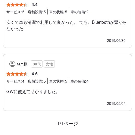
4.4
サービス:
5
店舗設備:
5
車の状態:
5
車の装備:
2
安くて車も清潔で利用して良かった。 でも、Bluetoothが繋がら
なかった
2019/06/30
M.Y.様
30代
女性
4.6
サービス:
4
店舗設備:
5
車の状態:
5
車の装備:
4
GWに使えて助かりました。
2019/05/04
1/1ページ