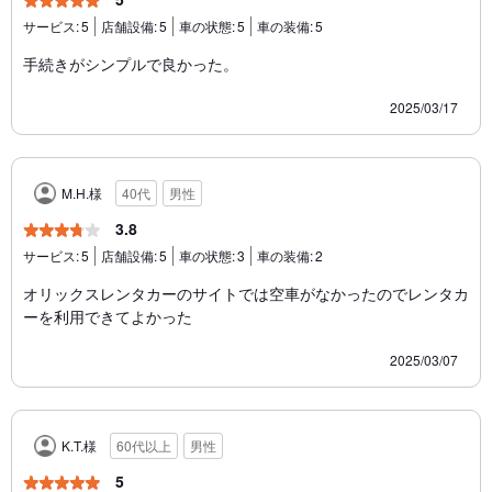
サービス:
5
店舗設備:
5
車の状態:
5
車の装備:
5
手続きがシンプルで良かった。
2025/03/17
M.H.様
40代
男性
3.8
サービス:
5
店舗設備:
5
車の状態:
3
車の装備:
2
オリックスレンタカーのサイトでは空車がなかったのでレンタカ
ーを利用できてよかった
2025/03/07
K.T.様
60代以上
男性
5