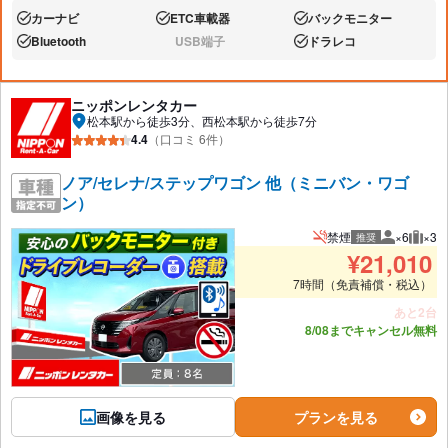
カーナビ
ETC車載器
バックモニター
あり:
あり:
あり:
Bluetooth
USB端子
ドラレコ
あり:
なし:
あり:
ニッポンレンタカー
松本駅から徒歩3分、西松本駅から徒歩7分
4.4
（口コミ 6件）
ノア/セレナ/ステップワゴン 他（ミニバン・ワゴ
ン）
禁煙
×6
×3
推奨
推奨人数
推奨
¥
21,010
7時間（免責補償・税込）
あと2台
8/08までキャンセル無料
画像を見る
プランを見る