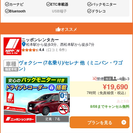
カーナビ
ETC車載器
バックモニター
あり:
あり:
あり:
Bluetooth
USB端子
ドラレコ
あり:
なし:
あり:
オススメ
ニッポンレンタカー
松本駅から徒歩3分、西松本駅から徒歩7分
4.4
（口コミ 6件）
ヴォクシー (7名乗り)/セレナ 他（ミニバン・ワゴ
ン）
禁煙
×4
×3
推奨
推奨人数
推奨
¥
19,690
7時間（免責補償・税込）
あと5台
8/08までキャンセル無料
プランを見る