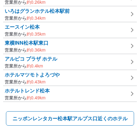
営業所から
約
0.26
km
いろはグランホテル松本駅前
営業所から
約
0.34
km
エースイン松本
営業所から
約
0.35
km
東横INN松本駅東口
営業所から
約
0.36
km
アルピコ プラザ ホテル
営業所から
約
0.4
km
ホテルマツモトよろづや
営業所から
約
0.43
km
ホテルトレンド松本
営業所から
約
0.49
km
ニッポンレンタカー松本駅アルプス口近くのホテル