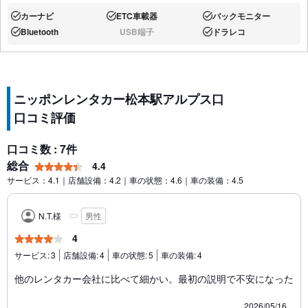
カーナビ
ETC車載器
バックモニター
あり:
あり:
あり:
Bluetooth
USB端子
ドラレコ
あり:
なし:
あり:
ニッポンレンタカー松本駅アルプス口
口コミ評価
口コミ数 : 7件
総合
4.4
サービス：4.1｜店舗設備：4.2｜車の状態：4.6｜車の装備：4.5
N.T.様
男性
4
サービス:
3
店舗設備:
4
車の状態:
5
車の装備:
4
他のレンタカー会社に比べて細かい。最初の説明で不安になった
2026/05/16