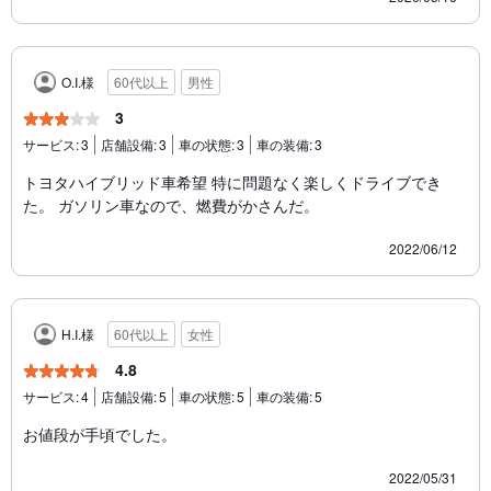
O.I.様
60代以上
男性
3
サービス:
3
店舗設備:
3
車の状態:
3
車の装備:
3
トヨタハイブリッド車希望 特に問題なく楽しくドライブでき
た。 ガソリン車なので、燃費がかさんだ。
2022/06/12
H.I.様
60代以上
女性
4.8
サービス:
4
店舗設備:
5
車の状態:
5
車の装備:
5
お値段が手頃でした。
2022/05/31