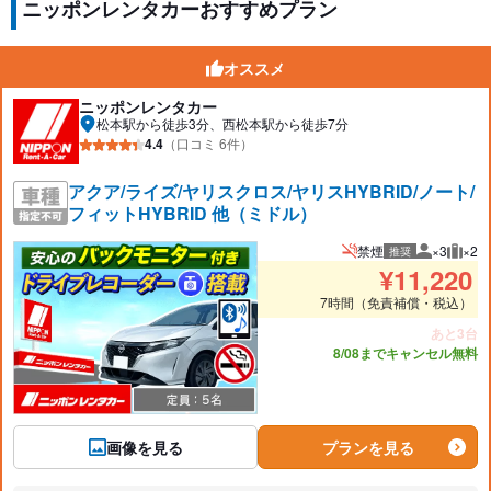
ニッポンレンタカーおすすめプラン
オススメ
ニッポンレンタカー
松本駅から徒歩3分、西松本駅から徒歩7分
4.4
（口コミ 6件）
アクア/ライズ/ヤリスクロス/ヤリスHYBRID/ノート/
フィットHYBRID 他（ミドル）
禁煙
×3
×2
推奨
推奨人数
推奨
¥
11,220
7時間（免責補償・税込）
あと3台
8/08までキャンセル無料
画像を見る
プランを見る