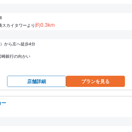
6
約0.3km
崎スカイタワーより
口）から左へ徒歩4分
宮崎銀行の向かい
店舗詳細
プランを見る
カー