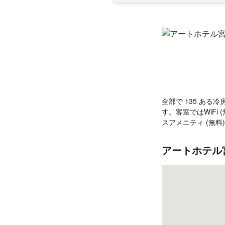
全部で 135 あ
す。客室ではWiF
スアメニティ (無
アートホテル