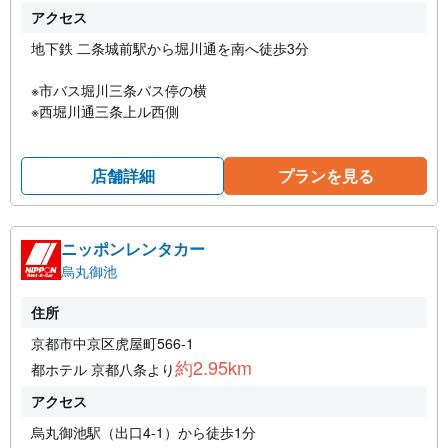
アクセス
地下鉄 二条城前駅から堀川通を南へ徒歩3分
※市バス堀川三条バス停の横
※西堀川通三条上ル西側
店舗詳細
プランを見る
ニッポンレンタカー
烏丸御池
住所
京都市中京区虎屋町566-1
約2.95km
都ホテル 京都八条より
アクセス
烏丸御池駅（出口4-1）から徒歩1分