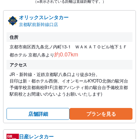
（※表示されている距離は直線距離です。）
オリックスレンタカー
京都駅前新幹線口店
住所
京都市南区西九条北ノ内町13-1 ＷＡＫＡＴＯビル地下１Ｆ
約0.07km
都ホテル 京都八条より
アクセス
JR・新幹線・近鉄京都駅八条口より徒歩3分。
目印は新・都ホテル西側、イオンモールKYOTO北側の駿河台
予備学校京都南校B1F(京都アバンティ前の駿台台予備校京都
駅前校とお間違いのないようお願いいたします)
店舗詳細
プランを見る
日産レンタカー