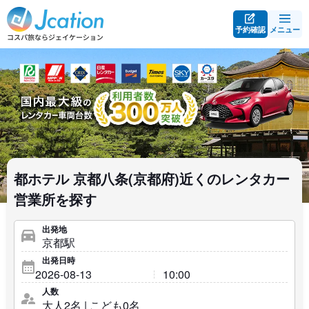
予約確認
メニュー
都ホテル 京都八条(京都府)近くのレンタカー
営業所を探す
出発地
出発日時
人数