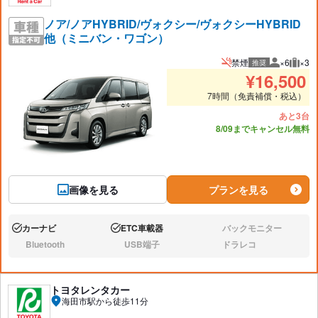
ノア/ノアHYBRID/ヴォクシー/ヴォクシーHYBRID
他（ミニバン・ワゴン）
禁煙
×6
×3
推奨
推奨人数
推奨
¥
16,500
7時間（免責補償・税込）
あと3台
8/09までキャンセル無料
画像を見る
プランを見る
カーナビ
ETC車載器
バックモニター
あり:
あり:
なし:
Bluetooth
USB端子
ドラレコ
なし:
なし:
なし:
トヨタレンタカー
海田市駅から徒歩11分