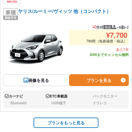
ヤリス/ルーミー/ヴィッツ 他（コンパクト）
禁煙
×4
×2
推奨
推奨人数
推奨
¥
7,700
7時間（免責補償・税込）
あと1台
8/09までキャンセル無料
画像を見る
プランを見る
カーナビ
ETC車載器
バックモニター
あり:
あり:
なし:
Bluetooth
USB端子
ドラレコ
なし:
なし:
なし:
プランをもっと見る