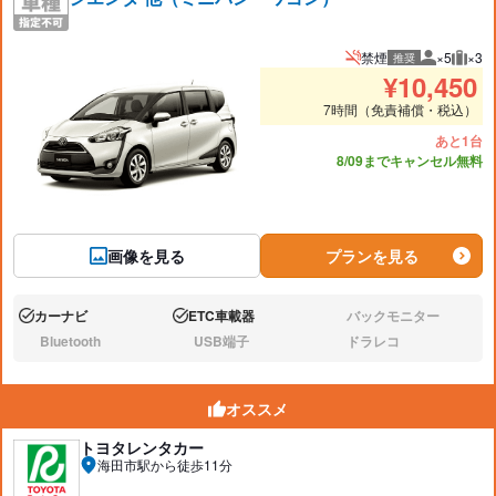
禁煙
×5
×3
推奨
推奨人数
推奨
¥
10,450
7時間（免責補償・税込）
あと1台
8/09までキャンセル無料
画像を見る
プランを見る
カーナビ
ETC車載器
バックモニター
あり:
あり:
なし:
Bluetooth
USB端子
ドラレコ
なし:
なし:
なし:
オススメ
トヨタレンタカー
海田市駅から徒歩11分