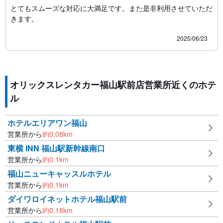
とてもスムーズな対応に大満足です。また是非利用させていただ
きます。
2025/06/23
オリックスレンタカー福山駅前店営業所近くのホテ
ル
ホテルエリアワン福山
営業所から
約
0.08
km
東横 INN 福山駅新幹線南口
営業所から
約
0.1
km
福山ニューキャッスルホテル
営業所から
約
0.1
km
ダイワロイネットホテル福山駅前
営業所から
約
0.18
km