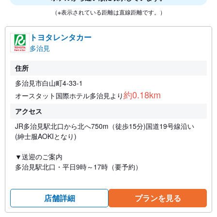
（※表示されている距離は直線距離です。）
トヨタレンタカー
多治見
住所
多治見市白山町4-33-1
約0.18km
オースタット国際ホテル多治見より
アクセス
JR多治見駅北口から北へ750m（徒歩15分)国道19号線沿い
(紳士服AOKIとなり)
▼送迎のご案内
多治見駅北口・平日9時～17時（要予約）
店舗詳細
プランを見る