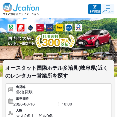
予約確認
メニュー
オースタット国際ホテル多治見(岐阜県)近く
のレンタカー営業所を探す
出発地
出発日時
人数