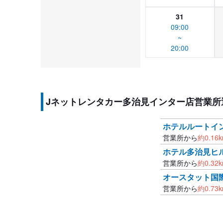
31
09:00
~
20:00
Jネットレンタカー多治見インター店営業所
ホテルルートイ
営業所から
約
0.16
ホテル多治見ヒ
営業所から
約
0.32
オースタット国
営業所から
約
0.73