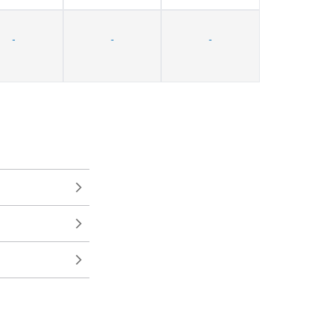
-
-
-