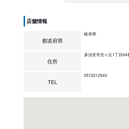
店舗情報
岐阜県
都道府県
多治見市光ヶ丘1丁目64
住所
0572212543
TEL