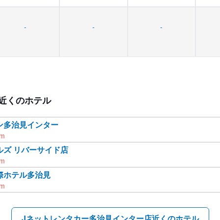
-
-
-
近くのホテル
ン多治見インター
km
ルズ リバーサイド店
km
際ホテル多治見
km
Jネットレンタカー多治見インター店近くのホテル