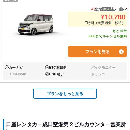
禁煙
×3
×2
推奨
推奨人数
推奨
¥
10,780
7時間（免責補償・税込）
あと10台
8/08までキャンセル無料
プランを見る
カーナビ
ETC車載器
バックモニター
あり:
あり:
なし:
Bluetooth
USB端子
ドラレコ
なし:
あり:
なし:
プランをもっと見る
日産レンタカー成田空港第２ビルカウンター営業所