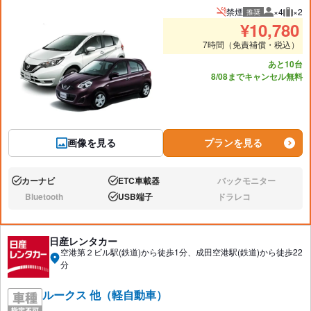
禁煙
×4
×2
推奨
推奨人数
推奨
¥
10,780
7時間（免責補償・税込）
あと10台
8/08までキャンセル無料
画像を見る
プランを見る
カーナビ
ETC車載器
バックモニター
あり:
あり:
なし:
Bluetooth
USB端子
ドラレコ
なし:
あり:
なし:
日産レンタカー
空港第２ビル駅(鉄道)から徒歩1分、成田空港駅(鉄道)から徒歩22
分
ルークス 他（軽自動車）