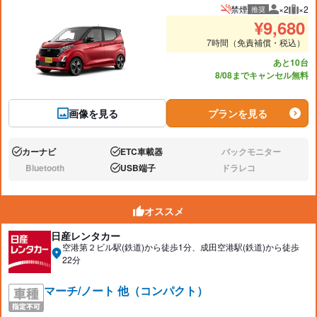
禁煙
×2
×2
推奨
推奨人数
推奨
¥
9,680
7時間（免責補償・税込）
あと10台
8/08までキャンセル無料
画像を見る
プランを見る
カーナビ
ETC車載器
バックモニター
あり:
あり:
なし:
Bluetooth
USB端子
ドラレコ
なし:
あり:
なし:
オススメ
日産レンタカー
空港第２ビル駅(鉄道)から徒歩1分、成田空港駅(鉄道)から徒歩
22分
マーチ/ノート 他（コンパクト）