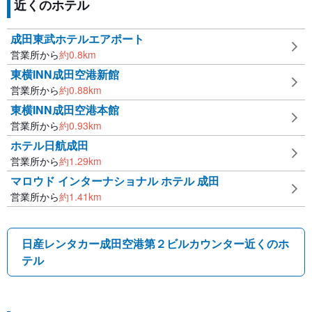
近くのホテル
成田東武ホテルエアポート
営業所から
約
0.8
km
東横INN成田空港新館
営業所から
約
0.88
km
東横INN成田空港本館
営業所から
約
0.93
km
ホテル日航成田
営業所から
約
1.29
km
マロウド インターナショナル ホテル 成田
営業所から
約
1.41
km
日産レンタカー成田空港第２ビルカウンター近くのホ
テル