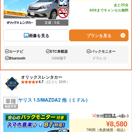
あと25台
8/09までキャンセル無料
画像を見る
プランを見る
カーナビ
ETC車載器
バックモニター
あり:
あり:
あり:
Bluetooth
USB端子
ドラレコ
あり:
なし:
なし:
オリックスレンタカー
4.7
（口コミ 32件）
ヤリス 1.5/MAZDA2 他（ミドル）
禁煙
×4
×3
推奨
推奨人数
推奨
¥
8,580
7時間（免責補償・税込）