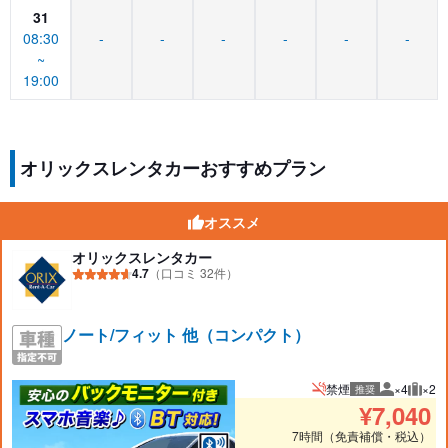
31
08:30
-
-
-
-
-
-
~
19:00
オリックスレンタカーおすすめプラン
オススメ
オリックスレンタカー
4.7
（口コミ 32件）
ノート/フィット 他（コンパクト）
禁煙
×4
×2
推奨
推奨人数
推奨
¥
7,040
7時間（免責補償・税込）