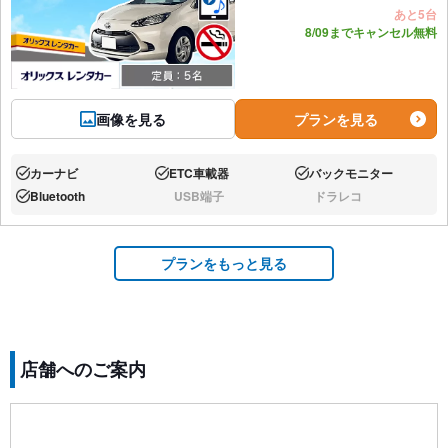
あと5台
8/09までキャンセル無料
画像を見る
プランを見る
カーナビ
ETC車載器
バックモニター
あり:
あり:
あり:
Bluetooth
USB端子
ドラレコ
あり:
なし:
なし:
プランをもっと見る
店舗へのご案内