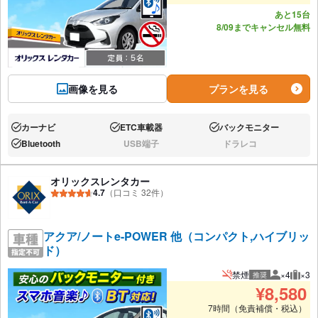
あと15台
8/09までキャンセル無料
画像を見る
プランを見る
カーナビ
ETC車載器
バックモニター
あり:
あり:
あり:
Bluetooth
USB端子
ドラレコ
あり:
なし:
なし:
オリックスレンタカー
4.7
（口コミ 32件）
アクア/ノートe-POWER 他（コンパクト,ハイブリッ
ド）
禁煙
×4
×3
推奨
推奨人数
推奨
¥
8,580
7時間（免責補償・税込）