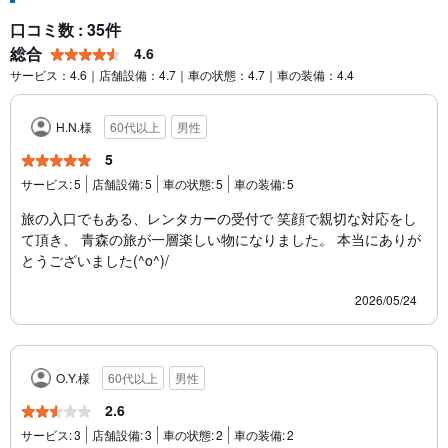
口コミ数 : 35件
総合
4.6
サービス：4.6｜店舗設備：4.7｜車の状態：4.7｜車の装備：4.4
H.N.様
60代以上
男性
5
サービス:
5
店舗設備:
5
車の状態:
5
車の装備:
5
旅の入口でもある、レンタカーの受付で 笑顔で親切な対応をし
て頂き、 青森の旅が一層楽しい物になりました。 本当にありが
とうございました(^o^)/
2026/05/24
O.Y.様
60代以上
男性
2.6
サービス:
3
店舗設備:
3
車の状態:
2
車の装備:
2