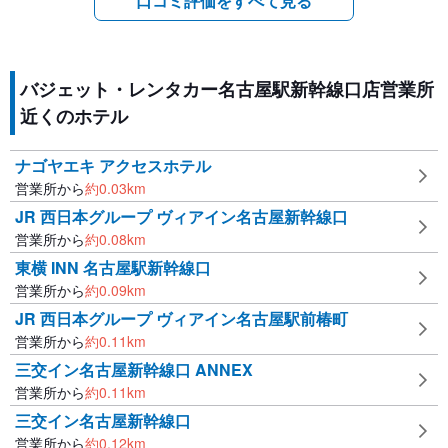
口コミ評価をすべて見る
バジェット・レンタカー名古屋駅新幹線口店営業所
近くのホテル
ナゴヤエキ アクセスホテル
営業所から
約
0.03
km
JR 西日本グループ ヴィアイン名古屋新幹線口
営業所から
約
0.08
km
東横 INN 名古屋駅新幹線口
営業所から
約
0.09
km
JR 西日本グループ ヴィアイン名古屋駅前椿町
営業所から
約
0.11
km
三交イン名古屋新幹線口 ANNEX
営業所から
約
0.11
km
三交イン名古屋新幹線口
営業所から
約
0.12
km