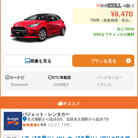
禁煙
×4
×2
推奨
推奨人数
推奨
¥
8,470
7時間（免責補償・税込）
あと100台
8/08までキャンセル無料
画像を見る
プランを見る
カーナビ
ETC車載器
バックモニター
あり:
あり:
なし:
Bluetooth
USB端子
ドラレコ
なし:
なし:
なし:
オススメ
バジェット・レンタカー
名古屋駅から徒歩2分、近鉄名古屋駅から徒歩7分
4.5
（口コミ 13件）
ノア（7名乗り）/セレナ（7名乗り）/デリカD:5 他