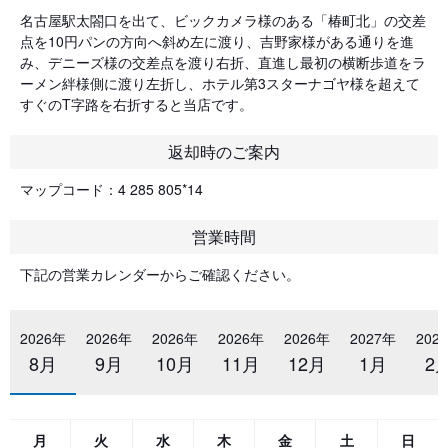
名古屋駅太閤口を出て、ビックカメラ様のある「椿町北」の交差
点を10円パンの方向へ斜め左に渡り、吉野家様がある通りを進
み、デニーズ様の交差点を渡り右折、直進し最初の横断歩道をラ
ーメン絆様側に渡り左折し、ホテル第3スターナゴヤ様を超えて
すぐのT字路を右折すると当店です。
返却時のご案内
マップコード：4 285 805*14
営業時間
下記の営業カレンダーからご確認ください。
2026年
2026年
2026年
2026年
2026年
2027年
202
8月
9月
10月
11月
12月
1月
2
月
火
水
木
金
土
日