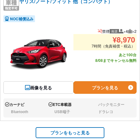
ヤリス/ノート/フィット 他（コンパクト）
NOC補償込み
禁煙
×4
×2
推奨
推奨人数
推奨
¥
8,970
7時間（免責補償・税込）
あと100台
8/08までキャンセル無料
画像を見る
プランを見る
カーナビ
ETC車載器
バックモニター
あり:
あり:
なし:
Bluetooth
USB端子
ドラレコ
なし:
なし:
なし:
プランをもっと見る