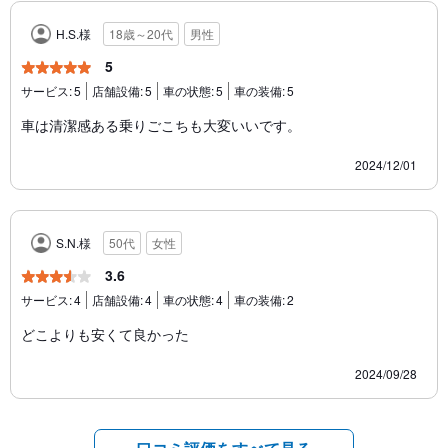
H.S.様
18歳～20代
男性
5
サービス:
5
店舗設備:
5
車の状態:
5
車の装備:
5
車は清潔感ある乗りごこちも大変いいです。
2024/12/01
S.N.様
50代
女性
3.6
サービス:
4
店舗設備:
4
車の状態:
4
車の装備:
2
どこよりも安くて良かった
2024/09/28