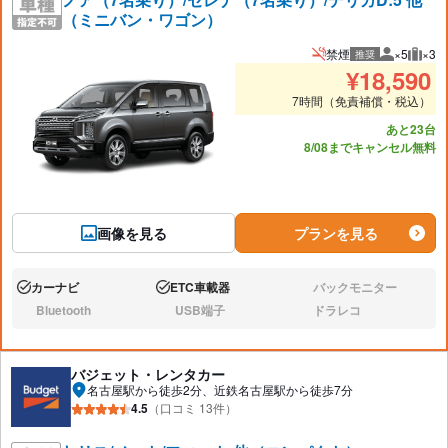
（ミニバン・ワゴン）
禁煙
×5
×3
推奨
推奨人数
推奨
¥
18,590
7時間（免責補償・税込）
あと23台
8/08までキャンセル無料
画像を見る
プランを見る
カーナビ
ETC車載器
バックモニター
あり:
あり:
なし:
Bluetooth
USB端子
ドラレコ
なし:
なし:
なし:
バジェット・レンタカー
名古屋駅から徒歩2分、近鉄名古屋駅から徒歩7分
4.5
（口コミ 13件）