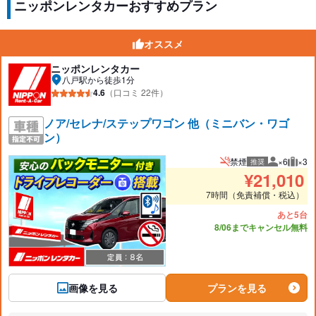
ニッポンレンタカーおすすめプラン
オススメ
ニッポンレンタカー
八戸駅から徒歩1分
4.6
（口コミ 22件）
ノア/セレナ/ステップワゴン 他（ミニバン・ワゴ
ン）
禁煙
×6
×3
推奨
推奨人数
推奨
¥
21,010
7時間（免責補償・税込）
あと5台
8/06までキャンセル無料
画像を見る
プランを見る