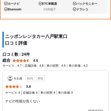
カーナビ
ETC車載器
バックモニター
あり:
あり:
あり:
Bluetooth
USB端子
ドラレコ
あり:
なし:
あり:
ニッポンレンタカー八戸駅東口
口コミ評価
口コミ数 : 24件
総合
4.6
サービス：4.7｜店舗設備：4.8｜車の状態：4.6｜車の装備：4.2
A.S.様
50代
男性
3.8
サービス:
4
店舗設備:
4
車の状態:
4
車の装備:
3
ナビの性能が良くない
2026/07/31