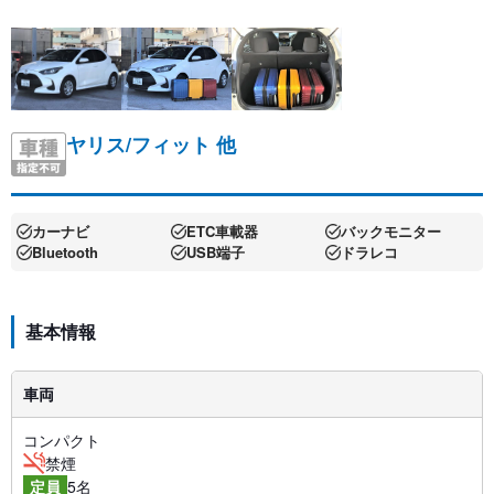
ヤリス/フィット 他
カーナビ
ETC車載器
バックモニター
Bluetooth
USB端子
ドラレコ
基本情報
車両
コンパクト
禁煙
5名
定員