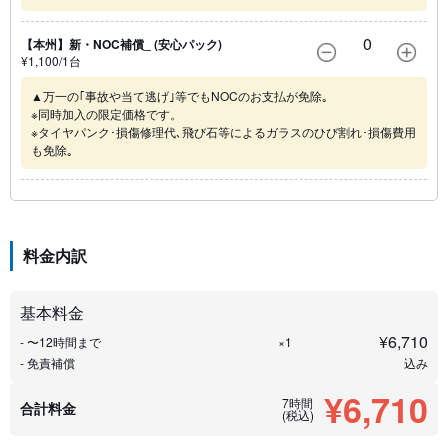
0
【本州】新・NOC補償_ (安心パック)
¥
1,100
/1
台
▲万一の｢事故や当て逃げ｣等でもNOCのお支払が免除｡
※同時加入の限定価格です。
※タイヤパンク･損傷修理代､飛び石等によるガラスのひび割れ･損傷費用
も免除｡
料金内訳
基本料金
¥
6,710
- 〜12時間まで
×1
- 免責補償
込み
¥6,710
7時間
合計料金
(税込)