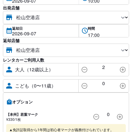
出発店舗
返却日
時間
返却店舗
レンタカーご利用人数
2
大人（12歳以上）
0
こども（0〜11歳）
オプション
0
【本州】若葉マーク
¥
330
/1
枚
▲免許証取得から1年間は初心者マークが義務付けられています。