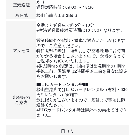
あり
空港送迎
送迎対応時間 : 09:00 〜 18:30
所在地
松山市南吉田町389-3
空港より送迎車で約5分～10分
※空港送迎最終対応時間は18：30となります。
営業時間外の貸出・返車は対応いたしかねます
ので、ご注意ください。
アクセス
特に返却の際は、返却および空港送迎にお時間
がかかる場合もございますので、余裕をもって
ご返却をお願いいたします。
※返却時間の設定は、国内便は出発時間の1時間
半以上前、国際便は2時間半以上前を目安に設定
をお願いします。
■■ETCカードレンタル中■■
松山空港店ではETCカードレンタル（有料・330
円/1レンタル）実施中！
出発時の
数に限りがございますので、店舗まで事前に御
ご案内
連絡ください。
※ETCカードレンタル時は県外への乗捨てはでき
ません。
口コミ