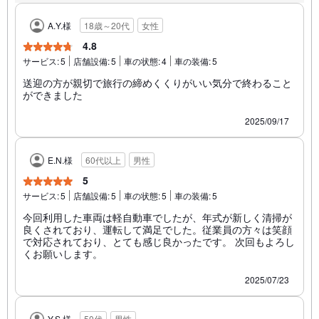
A.Y.様
18歳～20代
女性
4.8
サービス:
5
店舗設備:
5
車の状態:
4
車の装備:
5
送迎の方が親切で旅行の締めくくりがいい気分で終わること
ができました
2025/09/17
E.N.様
60代以上
男性
5
サービス:
5
店舗設備:
5
車の状態:
5
車の装備:
5
今回利用した車両は軽自動車でしたが、年式が新しく清掃が
良くされており、運転して満足でした。従業員の方々は笑顔
で対応されており、とても感じ良かったです。 次回もよろし
くお願いします。
2025/07/23
Y.S.様
50代
男性