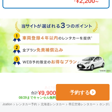
¥2,200~
+
あと1台
¥9,900
予約する
合計
08/29までキャンセル無料
Jcation
レンタカー予約
北海道レンタカー
帯広空港レンタカー
ホンダレ