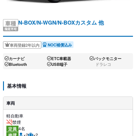
N-BOX/N-WGN/N-BOXカスタム 他
NOC補償込み
車両登録2年以内
カーナビ
ETC車載器
バックモニター
Bluetooth
USB端子
ドラレコ
基本情報
車両
軽自動車
禁煙
4名
定員
×2
×2
推奨