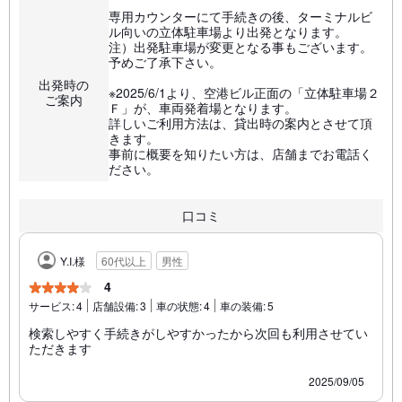
専用カウンターにて手続きの後、ターミナルビ
ル向いの立体駐車場より出発となります。
注）出発駐車場が変更となる事もございます。
予めご了承下さい。
出発時の
※2025/6/1より、空港ビル正面の「立体駐車場２
ご案内
Ｆ」が、車両発着場となります。
詳しいご利用方法は、貸出時の案内とさせて頂
きます。
事前に概要を知りたい方は、店舗までお電話く
ださい。
口コミ
Y.I.様
60代以上
男性
4
サービス:
4
店舗設備:
3
車の状態:
4
車の装備:
5
検索しやすく手続きがしやすかったから次回も利用させてい
ただきます
2025/09/05