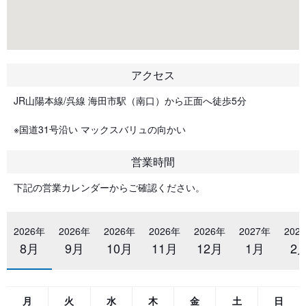
アクセス
JR山陽本線/呉線 海田市駅（南口）から正面へ徒歩5分
※国道31号沿い マックスバリュの向かい
営業時間
下記の営業カレンダーからご確認ください。
2026年
2026年
2026年
2026年
2026年
2027年
202
8月
9月
10月
11月
12月
1月
2
月
火
水
木
金
土
日