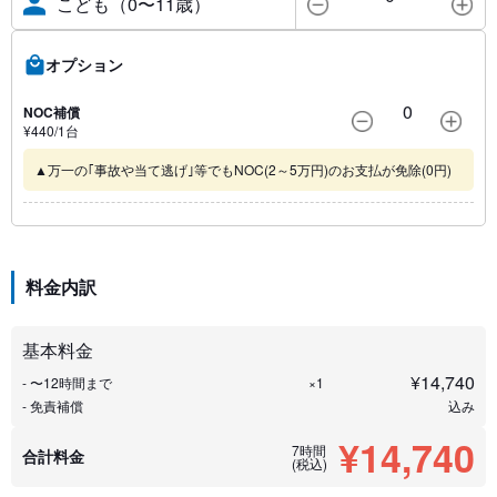
こども（0〜11歳）
オプション
0
NOC補償
¥
440
/1
台
▲万一の｢事故や当て逃げ｣等でもNOC(2～5万円)のお支払が免除(0円)
料金内訳
基本料金
¥
14,740
- 〜12時間まで
×1
- 免責補償
込み
¥14,740
7時間
合計料金
(税込)