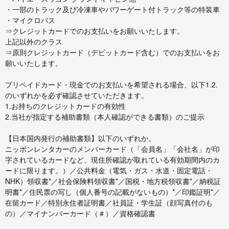
・一部のトラック及び冷凍車やパワーゲート付トラック等の特装車
・マイクロバス
⇒クレジットカードでのお支払いをお願いいたします。
上記以外のクラス
⇒原則クレジットカード（デビットカード含む）でのお支払いをお
願いいたします。
プリペイドカード・現金でのお支払いを希望される場合、以下1.2.
のいずれかを必ず確認させていただきます。
1.お持ちのクレジットカードの有効性
2.当社が指定する補助書類（本人確認ができる書類）のご提示
【日本国内発行の補助書類】以下のいずれか。
ニッポンレンタカーのメンバーカード（「会員名」「会社名」が印
字されているカードなど、現住所確認が取れている有効期間内のカ
ードに限ります。）／公共料金（電気・ガス・水道・固定電話・
NHK）領収書*／社会保険料領収書*／国税・地方税領収書*／納税証
明書*／住民票の写し（個人番号の記載がないもの）*／印鑑証明*／
在留カード／特別永住者証明書／社員証・学生証（顔写真付のも
の）／マイナンバーカード（＃）／資格確認書