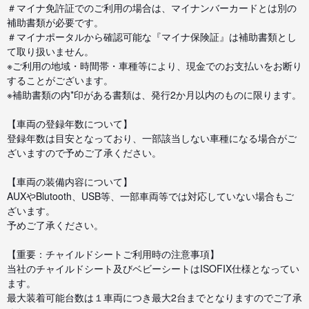
＃マイナ免許証でのご利用の場合は、マイナンバーカードとは別の
補助書類が必要です。
＃マイナポータルから確認可能な『マイナ保険証』は補助書類とし
て取り扱いません。
※ご利用の地域・時間帯・車種等により、現金でのお支払いをお断り
することがございます。
※補助書類の内*印がある書類は、発行2か月以内のものに限ります。
【車両の登録年数について】
登録年数は目安となっており、一部該当しない車種になる場合がご
ざいますので予めご了承ください。
【車両の装備内容について】
AUXやBlutooth、USB等、一部車両等では対応していない場合もご
ざいます。
予めご了承ください。
【重要：チャイルドシートご利用時の注意事項】
当社のチャイルドシート及びベビーシートはISOFIX仕様となってい
ます。
最大装着可能台数は１車両につき最大2台までとなりますのでご了承