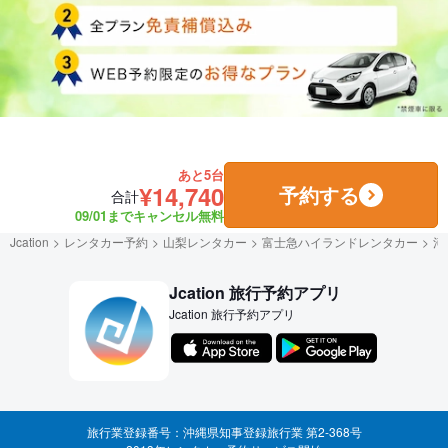
あと5台
¥14,740
予約する
合計
09/01までキャンセル無料
Jcation
レンタカー予約
山梨レンタカー
富士急ハイランドレンタカー
河
Jcation 旅行予約アプリ
Jcation 旅行予約アプリ
旅行業登録番号：沖縄県知事登録旅行業 第2-368号