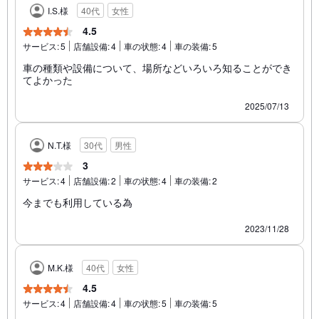
I.S.様
40代
女性
4.5
サービス:
5
店舗設備:
4
車の状態:
4
車の装備:
5
車の種類や設備について、場所などいろいろ知ることができ
てよかった
2025/07/13
N.T.様
30代
男性
3
サービス:
4
店舗設備:
2
車の状態:
4
車の装備:
2
今までも利用している為
2023/11/28
M.K.様
40代
女性
4.5
サービス:
4
店舗設備:
4
車の状態:
5
車の装備:
5