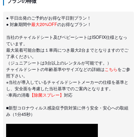
プランの特徴
● 平日出発のご予約がお得な平日割プラン！
● 対象期間中
最大20%OFF
のお得なプラン！
当社のチャイルドシート及びベビーシートはISOFIX仕様となっ
ています。
最大装着可能台数は１車両につき最大2台までとなりますのでご
了承ください。
（ジュニアシートは3台以上のレンタルが可能です。）
チャイルドシートの年齢基準やサイズなどの詳細は
こちら
をご参
照下さい。
※当社が導入しているチャイルドシートメーカーの仕様を基準と
し、安全面を考慮した当社基準でのご案内となります。
･車両の消毒
【除菌スプレー】
対応
■新型コロナウィルス感染症予防対策に伴う安全・安心への取組
み（1分45秒）