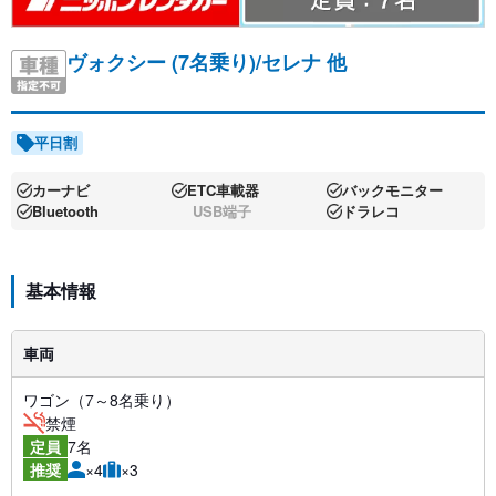
ヴォクシー (7名乗り)/セレナ 他
平日割
カーナビ
ETC車載器
バックモニター
Bluetooth
USB端子
ドラレコ
基本情報
車両
ワゴン（7～8名乗り）
禁煙
7名
定員
×4
×3
推奨