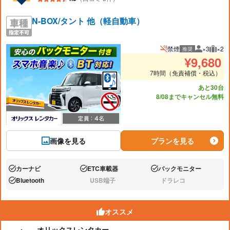
N-BOX/タント 他（軽自動車）
禁煙
×3
×2
推奨
推奨人数
推奨
¥
9,680
7時間（免責補償・税込）
あと30台
8/08までキャンセル無料
画像を見る
プランを見る
カーナビ
ETC車載器
バックモニター
あり:
あり:
あり:
Bluetooth
USB端子
ドラレコ
あり:
なし:
なし:
オススメ
オリックスレンタカー