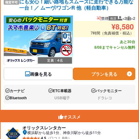
にも安心！細い路地もスムーズに走行できる万能な
一台！／ ムーヴ/ワゴンR 他（軽自動車）
禁煙
×2
×2
推奨
推奨人数
推奨
¥
8,580
7時間（免責補償・税込）
あと30台
8/08までキャンセル無料
画像を見る
プランを見る
カーナビ
ETC車載器
バックモニター
あり:
あり:
あり:
Bluetooth
USB端子
ドラレコ
あり:
なし:
なし:
オススメ
オリックスレンタカー
横浜駅から徒歩1分、神奈川駅から徒歩11分
4.5
（口コミ 8件）