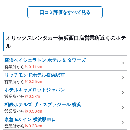
口コミ評価をすべて見る
オリックスレンタカー横浜西口店営業所近くのホテ
ル
横浜ベイシェラトン ホテル & タワーズ
営業所から
約
0.11
km
リッチモンドホテル横浜駅前
営業所から
約
0.25
km
ホテルキャメロットジャパン
営業所から
約
0.3
km
相鉄ホテルズ ザ・スプラジール 横浜
営業所から
約
0.33
km
京急 EX イン 横浜駅東口
営業所から
約
0.33
km