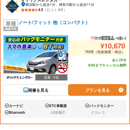
横浜駅から徒歩1分、神奈川駅から徒歩11分
4.5
（口コミ 8件）
ノート/フィット 他（コンパクト）
禁煙
×4
×2
推奨
推奨人数
推奨
¥
10,670
7時間（免責補償・税込）
あと29台
8/08までキャンセル無料
画像を見る
プランを見る
カーナビ
ETC車載器
バックモニター
あり:
あり:
あり:
Bluetooth
USB端子
ドラレコ
あり:
なし:
なし: