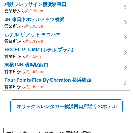
相鉄フレッサイン横浜駅東口
営業所から
約
0.34
km
JR 東日本ホテルメッツ横浜
営業所から
約
0.38
km
ホテル ザ ノット ヨコハマ
営業所から
約
0.39
km
HOTEL PLUMM (ホテル プラム)
営業所から
約
0.5
km
東横 INN 横浜駅西口
営業所から
約
0.51
km
Four Points Flex By Sheraton 横浜駅西
営業所から
約
0.55
km
オリックスレンタカー横浜西口店近くのホテル