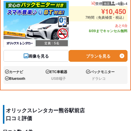
禁煙
×4
×4
推奨
推奨人数
推奨
¥
10,450
7時間（免責補償・税込）
あと4台
8/09までキャンセル無料
画像を見る
プランを見る
カーナビ
ETC車載器
バックモニター
あり:
あり:
あり:
Bluetooth
USB端子
ドラレコ
あり:
なし:
なし:
オリックスレンタカー熊谷駅前店
口コミ評価