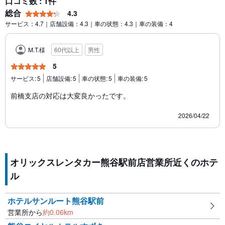
口コミ数 : 1件
総合
4.3
サービス：4.7｜店舗設備：4.3｜車の状態：4.3｜車の装備：4
M.T.様
60代以上
男性
5
サービス:
5
店舗設備:
5
車の状態:
5
車の装備:
5
前橋支店の対応は大変良かったです。
2026/04/22
オリックスレンタカー熊谷駅前店営業所近くのホテ
ル
ホテルサンルート熊谷駅前
営業所から
約
0.06
km