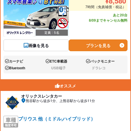
¥
8,580
7時間（免責補償・税込）
あと20台
8/09までキャンセル無料
画像を見る
プランを見る
カーナビ
ETC車載器
バックモニター
あり:
あり:
あり:
Bluetooth
USB端子
ドラレコ
あり:
なし:
なし:
オススメ
オリックスレンタカー
熊谷駅から徒歩1分、上熊谷駅から徒歩11分
プリウス 他（ミドル,ハイブリッド）