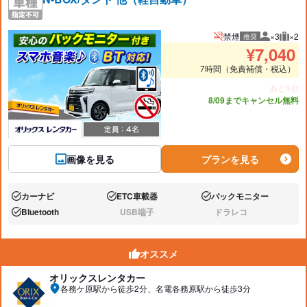
禁煙
×3
×2
推奨
推奨人数
推奨
¥
7,040
7時間（免責補償・税込）
あと5台
8/09までキャンセル無料
画像を見る
プランを見る
カーナビ
ETC車載器
バックモニター
あり:
あり:
あり:
Bluetooth
USB端子
ドラレコ
あり:
なし:
なし:
オススメ
オリックスレンタカー
各務ケ原駅から徒歩2分、名電各務原駅から徒歩3分