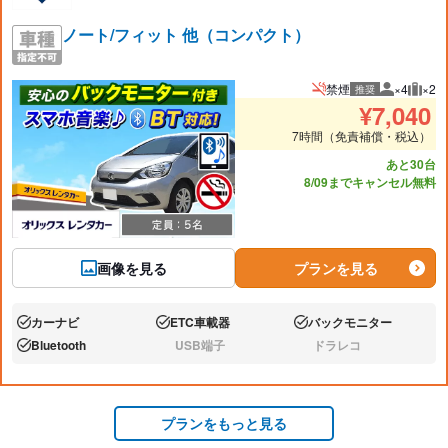
ノート/フィット 他（コンパクト）
禁煙
×4
×2
推奨
推奨人数
推奨
¥
7,040
7時間（免責補償・税込）
あと30台
8/09までキャンセル無料
画像を見る
プランを見る
カーナビ
ETC車載器
バックモニター
あり:
あり:
あり:
Bluetooth
USB端子
ドラレコ
あり:
なし:
なし:
プランをもっと見る