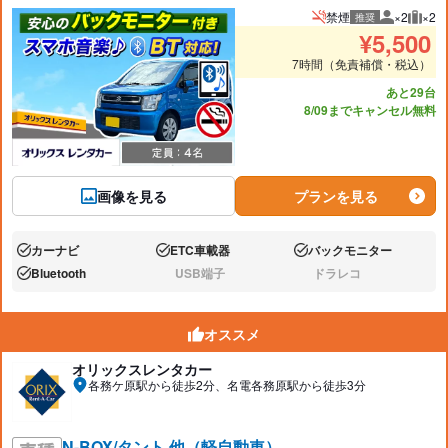
禁煙
×2
×2
推奨
推奨人数
推奨
¥
5,500
7時間（免責補償・税込）
あと29台
8/09までキャンセル無料
画像を見る
プランを見る
カーナビ
ETC車載器
バックモニター
あり:
あり:
あり:
Bluetooth
USB端子
ドラレコ
あり:
なし:
なし:
オススメ
オリックスレンタカー
各務ケ原駅から徒歩2分、名電各務原駅から徒歩3分
N-BOX/タント 他（軽自動車）