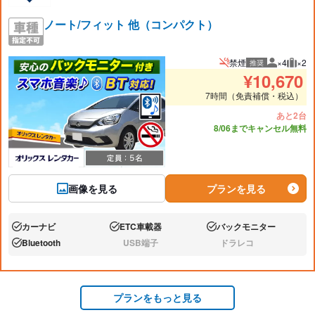
ノート/フィット 他（コンパクト）
禁煙
×4
×2
推奨
推奨人数
推奨
¥
10,670
7時間（免責補償・税込）
あと2台
8/06までキャンセル無料
画像を見る
プランを見る
カーナビ
ETC車載器
バックモニター
あり:
あり:
あり:
Bluetooth
USB端子
ドラレコ
あり:
なし:
なし:
プランをもっと見る