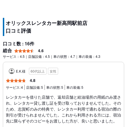
オリックスレンタカー新高岡駅前店
口コミ評価
口コミ数 : 16件
総合
4.6
サービス：4.5｜店舗設備：4.5｜車の状態：4.7｜車の装備：4.3
E.K.様
60代以上
女性
4.8
サービス:
4
店舗設備:
5
車の状態:
5
車の装備:
5
レンタカーを借りた店舗で、返却店舗と給油場所の用紙のみ渡さ
れ、レンタカー貸し渡し証を受け取っておりませんでした。その
ため、志賀町のみの特典で、レンタカー利用で適れる宿泊の際の
割引が受けられませんでした。これから利用される方には、宿泊
先に限らずそのコピーをお渡しした方が、良いと思いました。