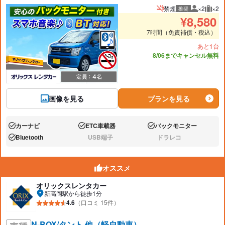
禁煙
×2
×2
推奨
推奨人数
推奨
¥
8,580
7時間（免責補償・税込）
あと1台
8/06までキャンセル無料
画像を見る
プランを見る
カーナビ
ETC車載器
バックモニター
あり:
あり:
あり:
Bluetooth
USB端子
ドラレコ
あり:
なし:
なし:
オススメ
オリックスレンタカー
新高岡駅から徒歩1分
4.6
（口コミ 15件）
N-BOX/タント 他（軽自動車）