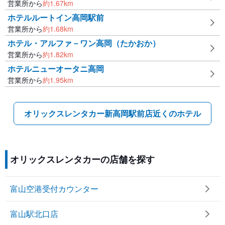
営業所から
約
1.67
km
ホテルルートイン高岡駅前
営業所から
約
1.68
km
ホテル・アルファ－ワン高岡（たかおか）
営業所から
約
1.82
km
ホテルニューオータニ高岡
営業所から
約
1.95
km
オリックスレンタカー新高岡駅前店近くのホテル
オリックスレンタカーの店舗を探す
富山空港受付カウンター
富山駅北口店