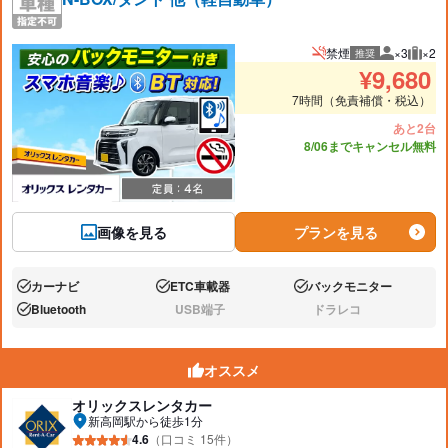
禁煙
×3
×2
推奨
推奨人数
推奨
¥
9,680
7時間（免責補償・税込）
あと2台
8/06までキャンセル無料
画像を見る
プランを見る
カーナビ
ETC車載器
バックモニター
あり:
あり:
あり:
Bluetooth
USB端子
ドラレコ
あり:
なし:
なし:
オススメ
オリックスレンタカー
新高岡駅から徒歩1分
4.6
（口コミ 15件）