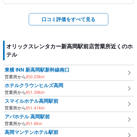
口コミ評価をすべて見る
オリックスレンタカー新高岡駅前店営業所近くのホ
テル
東横 INN 新高岡駅新幹線南口
営業所から
約
0.23
km
ホテルクラウンヒルズ高岡
営業所から
約
1.39
km
スマイルホテル高岡駅前
営業所から
約
1.41
km
アパホテル 高岡駅前
営業所から
約
1.6
km
高岡マンテンホテル駅前