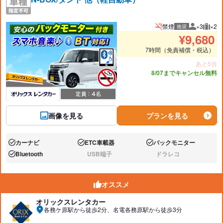
禁煙
×3
×2
推奨
推奨人数
推奨
¥
9,680
7時間（免責補償・税込）
あと5台
8/07までキャンセル無料
画像を見る
プランを見る
カーナビ
ETC車載器
バックモニター
あり:
あり:
あり:
Bluetooth
USB端子
ドラレコ
あり:
なし:
なし:
オススメ
オリックスレンタカー
各務ケ原駅から徒歩2分、名電各務原駅から徒歩3分