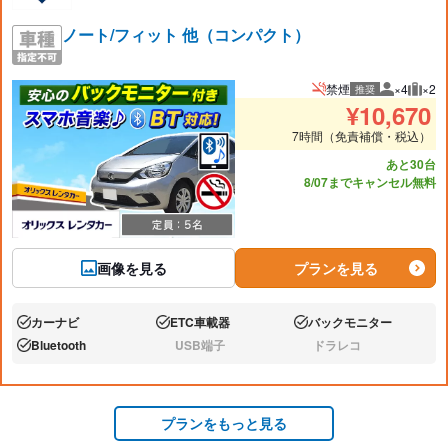
ノート/フィット 他（コンパクト）
禁煙
×4
×2
推奨
推奨人数
推奨
¥
10,670
7時間（免責補償・税込）
あと30台
8/07までキャンセル無料
画像を見る
プランを見る
カーナビ
ETC車載器
バックモニター
あり:
あり:
あり:
Bluetooth
USB端子
ドラレコ
あり:
なし:
なし:
プランをもっと見る