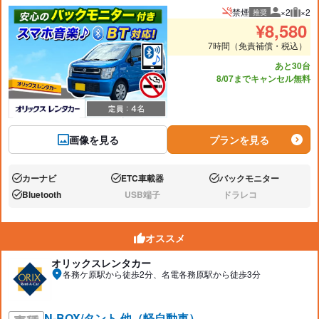
禁煙
×2
×2
推奨
推奨人数
推奨
¥
8,580
7時間（免責補償・税込）
あと30台
8/07までキャンセル無料
画像を見る
プランを見る
カーナビ
ETC車載器
バックモニター
あり:
あり:
あり:
Bluetooth
USB端子
ドラレコ
あり:
なし:
なし:
オススメ
オリックスレンタカー
各務ケ原駅から徒歩2分、名電各務原駅から徒歩3分
N-BOX/タント 他（軽自動車）