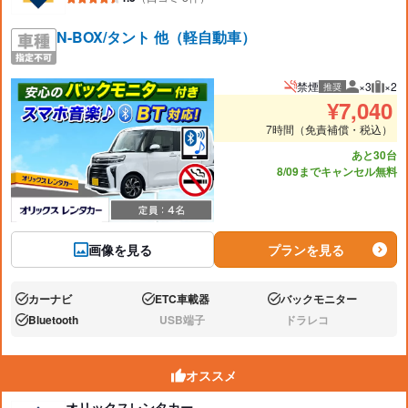
N-BOX/タント 他（軽自動車）
禁煙
×3
×2
推奨
推奨人数
推奨
¥
7,040
7時間（免責補償・税込）
あと30台
8/09までキャンセル無料
画像を見る
プランを見る
カーナビ
ETC車載器
バックモニター
あり:
あり:
あり:
Bluetooth
USB端子
ドラレコ
あり:
なし:
なし:
オススメ
オリックスレンタカー