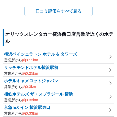
口コミ評価をすべて見る
オリックスレンタカー横浜西口店営業所近くのホテ
ル
横浜ベイシェラトン ホテル & タワーズ
営業所から
約
0.11
km
リッチモンドホテル横浜駅前
営業所から
約
0.25
km
ホテルキャメロットジャパン
営業所から
約
0.3
km
相鉄ホテルズ ザ・スプラジール 横浜
営業所から
約
0.33
km
京急 EX イン 横浜駅東口
営業所から
約
0.33
km