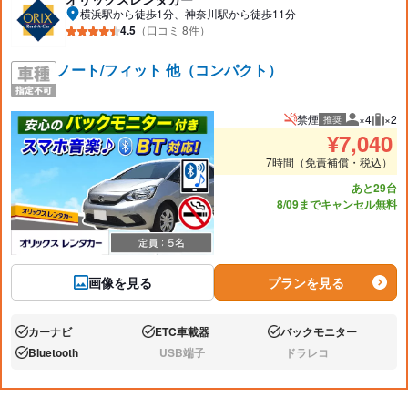
横浜駅から徒歩1分、神奈川駅から徒歩11分
4.5
（口コミ 8件）
ノート/フィット 他（コンパクト）
禁煙
×4
×2
推奨
推奨人数
推奨
¥
7,040
7時間（免責補償・税込）
あと29台
8/09までキャンセル無料
画像を見る
プランを見る
カーナビ
ETC車載器
バックモニター
あり:
あり:
あり:
Bluetooth
USB端子
ドラレコ
あり:
なし:
なし: