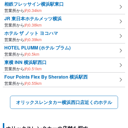
相鉄フレッサイン横浜駅東口
営業所から
約
0.34
km
JR 東日本ホテルメッツ横浜
営業所から
約
0.38
km
ホテル ザ ノット ヨコハマ
営業所から
約
0.39
km
HOTEL PLUMM (ホテル プラム)
営業所から
約
0.5
km
東横 INN 横浜駅西口
営業所から
約
0.51
km
Four Points Flex By Sheraton 横浜駅西
営業所から
約
0.55
km
オリックスレンタカー横浜西口店近くのホテル