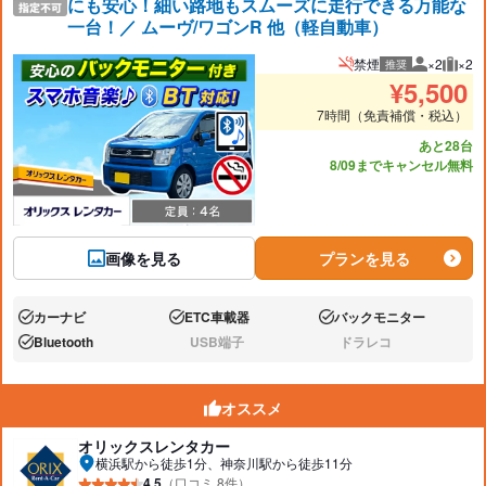
にも安心！細い路地もスムーズに走行できる万能な
一台！／ ムーヴ/ワゴンR 他（軽自動車）
禁煙
×2
×2
推奨
推奨人数
推奨
¥
5,500
7時間（免責補償・税込）
あと28台
8/09までキャンセル無料
画像を見る
プランを見る
カーナビ
ETC車載器
バックモニター
あり:
あり:
あり:
Bluetooth
USB端子
ドラレコ
あり:
なし:
なし:
オススメ
オリックスレンタカー
横浜駅から徒歩1分、神奈川駅から徒歩11分
4.5
（口コミ 8件）