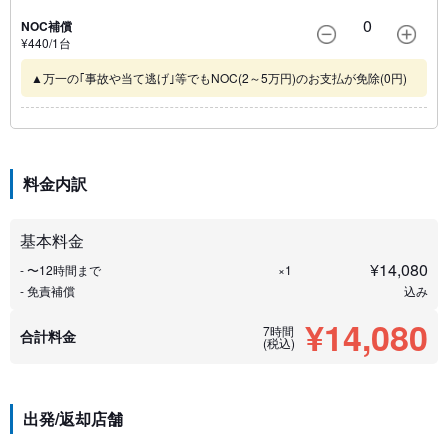
0
NOC補償
¥
440
/1
台
▲万一の｢事故や当て逃げ｣等でもNOC(2～5万円)のお支払が免除(0円)
料金内訳
基本料金
¥
14,080
- 〜12時間まで
×1
- 免責補償
込み
¥14,080
7時間
合計料金
(税込)
出発/返却店舗