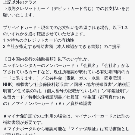
上記以外のクラス
⇒原則クレジットカード（デビットカード含む）でのお支払いをお
願いいたします。
プリペイドカード・現金でのお支払いを希望される場合、以下1.2.
のいずれかを必ず確認させていただきます。
1.お持ちのクレジットカードの有効性
2.当社が指定する補助書類（本人確認ができる書類）のご提示
【日本国内発行の補助書類】以下のいずれか。
ニッポンレンタカーのメンバーカード（「会員名」「会社名」が印
字されているカードなど、現住所確認が取れている有効期間内のカ
ードに限ります。）／公共料金（電気・ガス・水道・固定電話・
NHK）領収書*／社会保険料領収書*／国税・地方税領収書*／納税証
明書*／住民票の写し（個人番号の記載がないもの）*／印鑑証明*／
在留カード／特別永住者証明書／社員証・学生証（顔写真付のも
の）／マイナンバーカード（＃）／資格確認書
＃マイナ免許証でのご利用の場合は、マイナンバーカードとは別の
補助書類が必要です。
＃マイナポータルから確認可能な『マイナ保険証』は補助書類とし
て取り扱いません。