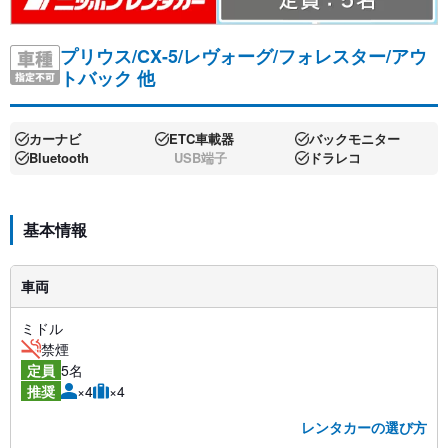
プリウス/CX-5/レヴォーグ/フォレスター/アウ
トバック 他
カーナビ
ETC車載器
バックモニター
Bluetooth
USB端子
ドラレコ
基本情報
車両
ミドル
禁煙
5名
定員
×4
×4
推奨
レンタカーの選び方