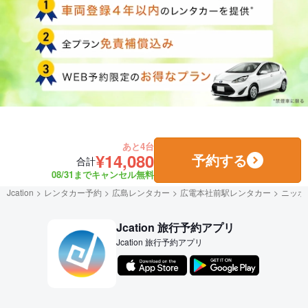
あと4台
¥14,080
予約する
合計
08/31までキャンセル無料
Jcation
レンタカー予約
広島レンタカー
広電本社前駅レンタカー
ニッポ
Jcation 旅行予約アプリ
Jcation 旅行予約アプリ