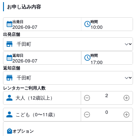
お申し込み内容
出発日
時間
出発店舗
返却日
時間
返却店舗
レンタカーご利用人数
2
大人（12歳以上）
0
こども（0〜11歳）
オプション