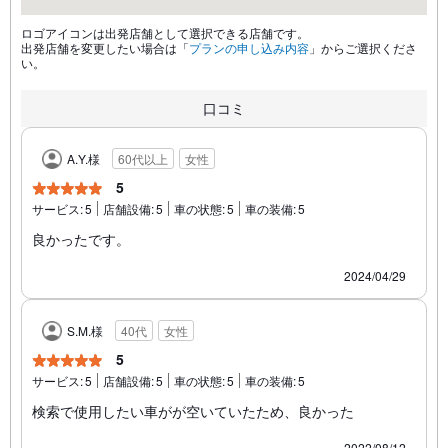
ロゴアイコンは出発店舗として選択できる店舗です。
出発店舗を変更したい場合は「
プランの申し込み内容
」からご選択くださ
い。
口コミ
A.Y.様
60代以上
女性
5
サービス:
5
店舗設備:
5
車の状態:
5
車の装備:
5
良かったです。
2024/04/29
S.M.様
40代
女性
5
サービス:
5
店舗設備:
5
車の状態:
5
車の装備:
5
検索で使用したい車がが空いていたため、良かった
2022/08/12