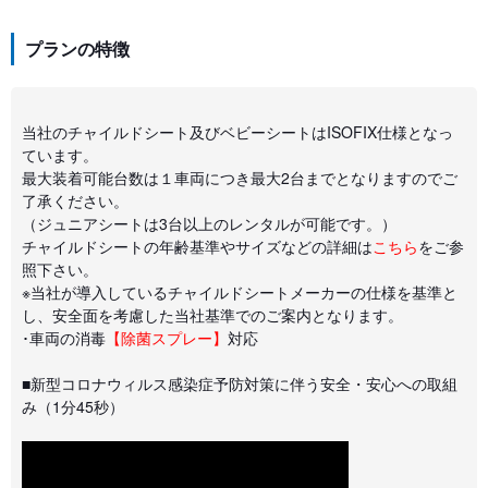
プランの特徴
当社のチャイルドシート及びベビーシートはISOFIX仕様となっ
ています。
最大装着可能台数は１車両につき最大2台までとなりますのでご
了承ください。
（ジュニアシートは3台以上のレンタルが可能です。）
チャイルドシートの年齢基準やサイズなどの詳細は
こちら
をご参
照下さい。
※当社が導入しているチャイルドシートメーカーの仕様を基準と
し、安全面を考慮した当社基準でのご案内となります。
･車両の消毒
【除菌スプレー】
対応
■新型コロナウィルス感染症予防対策に伴う安全・安心への取組
み（1分45秒）