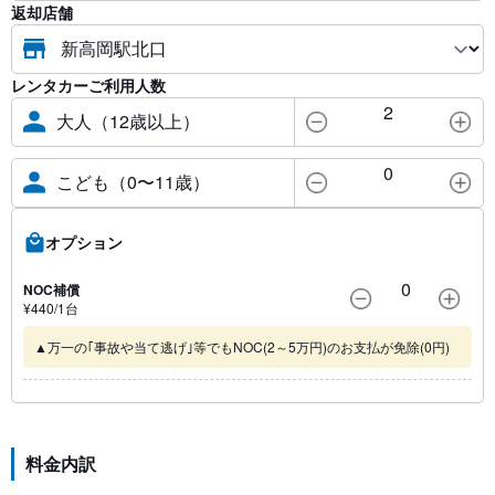
返却店舗
レンタカーご利用人数
2
大人（12歳以上）
0
こども（0〜11歳）
オプション
0
NOC補償
¥
440
/1
台
▲万一の｢事故や当て逃げ｣等でもNOC(2～5万円)のお支払が免除(0円)
料金内訳