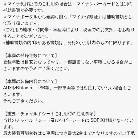
＃マイナ免許証でのご利用の場合は、マイナンバーカードとは別の
補助書類が必要です。
＃マイナポータルから確認可能な『マイナ保険証』は補助書類とし
て取り扱いません。
※ご利用の地域・時間帯・車種等により、現金でのお支払いをお断り
することがございます。
※補助書類の内*印がある書類は、発行2か月以内のものに限ります。
【車両の登録年数について】
登録年数は目安となっており、一部該当しない車種になる場合がご
ざいますので予めご了承ください。
【車両の装備内容について】
AUXやBlutooth、USB等、一部車両等では対応していない場合もご
ざいます。
予めご了承ください。
【重要：チャイルドシートご利用時の注意事項】
当社のチャイルドシート及びベビーシートはISOFIX仕様となってい
ます。
最大装着可能台数は１車両につき最大2台までとなりますのでご了承