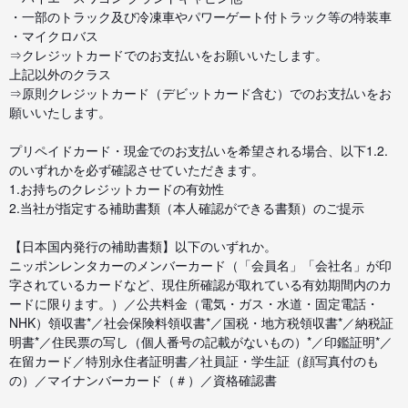
・一部のトラック及び冷凍車やパワーゲート付トラック等の特装車
・マイクロバス
⇒クレジットカードでのお支払いをお願いいたします。
上記以外のクラス
⇒原則クレジットカード（デビットカード含む）でのお支払いをお
願いいたします。
プリペイドカード・現金でのお支払いを希望される場合、以下1.2.
のいずれかを必ず確認させていただきます。
1.お持ちのクレジットカードの有効性
2.当社が指定する補助書類（本人確認ができる書類）のご提示
【日本国内発行の補助書類】以下のいずれか。
ニッポンレンタカーのメンバーカード（「会員名」「会社名」が印
字されているカードなど、現住所確認が取れている有効期間内のカ
ードに限ります。）／公共料金（電気・ガス・水道・固定電話・
NHK）領収書*／社会保険料領収書*／国税・地方税領収書*／納税証
明書*／住民票の写し（個人番号の記載がないもの）*／印鑑証明*／
在留カード／特別永住者証明書／社員証・学生証（顔写真付のも
の）／マイナンバーカード（＃）／資格確認書