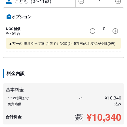
こども（0〜11歳）
オプション
0
NOC補償
¥
440
/1
台
▲万一の｢事故や当て逃げ｣等でもNOC(2～5万円)のお支払が免除(0円)
料金内訳
基本料金
¥
10,340
- 〜12時間まで
×1
- 免責補償
込み
¥10,340
7時間
合計料金
(税込)