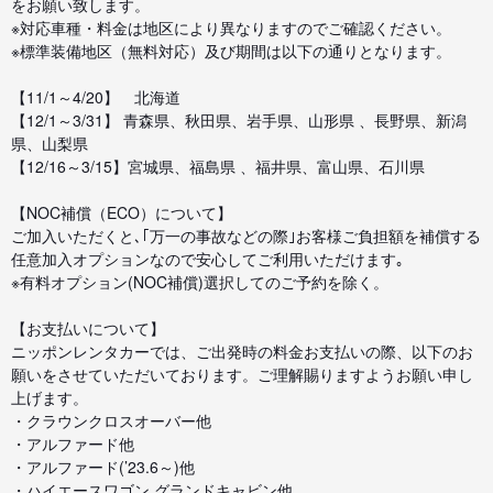
をお願い致します。
※対応車種・料金は地区により異なりますのでご確認ください。
※標準装備地区（無料対応）及び期間は以下の通りとなります。
【11/1～4/20】 北海道
【12/1～3/31】 青森県、秋田県、岩手県、山形県 、長野県、新潟
県、山梨県
【12/16～3/15】宮城県、福島県 、福井県、富山県、石川県
【NOC補償（ECO）について】
ご加入いただくと､｢万一の事故などの際｣お客様ご負担額を補償する
任意加入オプションなので安心してご利用いただけます｡
※有料オプション(NOC補償)選択してのご予約を除く。
【お支払いについて】
ニッポンレンタカーでは、ご出発時の料金お支払いの際、以下のお
願いをさせていただいております。ご理解賜りますようお願い申し
上げます。
・クラウンクロスオーバー他
・アルファード他
・アルファード(’23.6～)他
・ハイエースワゴン グランドキャビン他