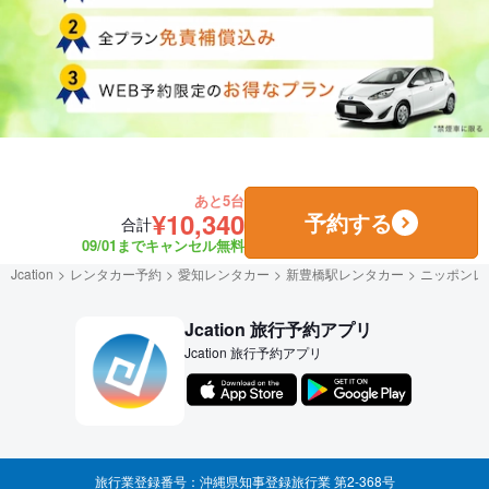
あと5台
¥10,340
予約する
合計
09/01までキャンセル無料
Jcation
レンタカー予約
愛知レンタカー
新豊橋駅レンタカー
ニッポンレ
Jcation 旅行予約アプリ
Jcation 旅行予約アプリ
旅行業登録番号：沖縄県知事登録旅行業 第2-368号