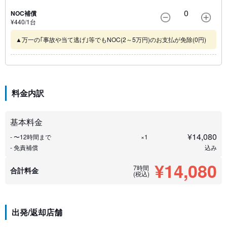
0
NOC補償
¥
440
/1
台
▲万一の｢事故や当て逃げ｣等でもNOC(2～5万円)のお支払が免除(0円)
料金内訳
基本料金
¥
14,080
- 〜12時間まで
×1
- 免責補償
込み
¥14,080
7時間
合計料金
(税込)
出発/返却店舗