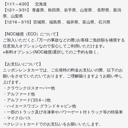
【11/1～4/20】 北海道
【12/1～3/31】 青森県、秋田県、岩手県、山形県 、長野県、新潟
県、山梨県
【12/16～3/15】宮城県、福島県 、福井県、富山県、石川県
【NOC補償（ECO）について】
ご加入いただくと､｢万一の事故などの際｣お客様ご負担額を補償する
任意加入オプションなので安心してご利用いただけます｡
※有料オプション(NOC補償)選択してのご予約を除く。
【お支払いについて】
ニッポンレンタカーでは、ご出発時の料金お支払いの際、以下のお
願いをさせていただいております。ご理解賜りますようお願い申し
上げます。
・クラウンクロスオーバー他
・アルファード他
・アルファード(’23.6～)他
・ハイエースワゴン グランドキャビン他
・一部のトラック及び冷凍車やパワーゲート付トラック等の特装車
・マイクロバス
⇒クレジットカードでのお支払いをお願いいたします。