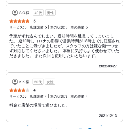
S.O.様
40代
男性
5
サービス:
5
店舗設備:
5
車の状態:
5
車の装備:
5
予定がずれ込んでしまい、返却時間を延長してしまいまし
た。 返却時にコロナの影響で営業時間が18時までに短縮され
ていたことに気づきましたが、スタッフの方は嫌な顔一つせ
ず対応してくださいました。 本当に気持ちよく使わせていた
だきました。 また次回も使用したいと思います。
2022/03/27
K.K.様
50代
女性
4
サービス:
5
店舗設備:
4
車の状態:
3
車の装備:
4
料金と店舗の場所で選びました。
2021/12/13