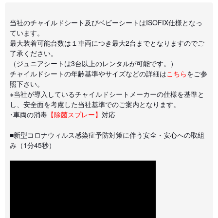
当社のチャイルドシート及びベビーシートはISOFIX仕様となっ
ています。
最大装着可能台数は１車両につき最大2台までとなりますのでご
了承ください。
（ジュニアシートは3台以上のレンタルが可能です。）
チャイルドシートの年齢基準やサイズなどの詳細は
こちら
をご参
照下さい。
※当社が導入しているチャイルドシートメーカーの仕様を基準と
し、安全面を考慮した当社基準でのご案内となります。
･車両の消毒
【除菌スプレー】
対応
■新型コロナウィルス感染症予防対策に伴う安全・安心への取組
み（1分45秒）