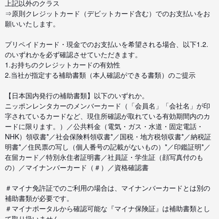
上記以外のクラス
⇒原則クレジットカード（デビットカード含む）でのお支払いをお
願いいたします。
プリペイドカード・現金でのお支払いを希望される場合、以下1.2.
のいずれかを必ず確認させていただきます。
1.お持ちのクレジットカードの有効性
2.当社が指定する補助書類（本人確認ができる書類）のご提示
【日本国内発行の補助書類】以下のいずれか。
ニッポンレンタカーのメンバーカード（「会員名」「会社名」が印
字されているカードなど、現住所確認が取れている有効期間内のカ
ードに限ります。）／公共料金（電気・ガス・水道・固定電話・
NHK）領収書*／社会保険料領収書*／国税・地方税領収書*／納税証
明書*／住民票の写し（個人番号の記載がないもの）*／印鑑証明*／
在留カード／特別永住者証明書／社員証・学生証（顔写真付のも
の）／マイナンバーカード（＃）／資格確認書
＃マイナ免許証でのご利用の場合は、マイナンバーカードとは別の
補助書類が必要です。
＃マイナポータルから確認可能な『マイナ保険証』は補助書類とし
て取り扱いません。