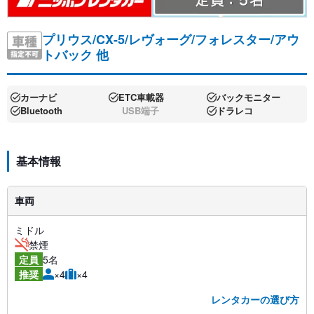
プリウス/CX-5/レヴォーグ/フォレスター/アウ
トバック 他
カーナビ
ETC車載器
バックモニター
Bluetooth
USB端子
ドラレコ
基本情報
車両
ミドル
禁煙
5名
定員
×4
×4
推奨
レンタカーの選び方