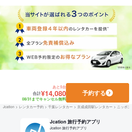
あと5台
¥14,080
予約する
合計
08/31までキャンセル無料
Jcation
レンタカー予約
千葉レンタカー
京成成田駅レンタカー
ニッポン
Jcation 旅行予約アプリ
Jcation 旅行予約アプリ