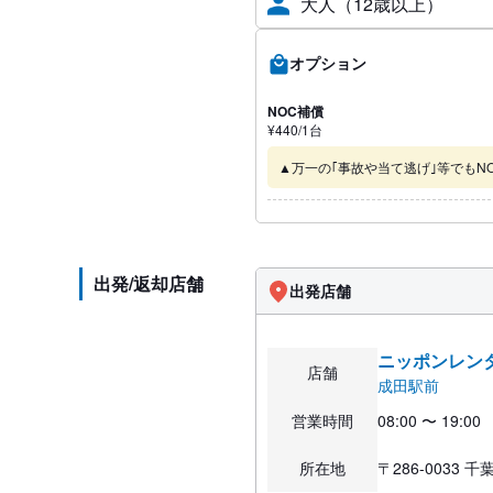
大人（12歳以上）
オプション
NOC補償
¥
440
/1
台
▲万一の｢事故や当て逃げ｣等でもNOC
出発/返却店舗
出発店舗
ニッポンレン
店舗
成田駅前
営業時間
08:00 〜 19:00
所在地
〒286-0033