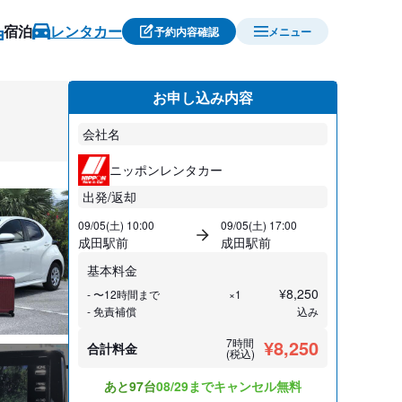
宿泊
レンタカー
予約内容確認
メニュー
お申し込み内容
会社名
ニッポンレンタカー
出発/返却
09/05(土) 10:00
09/05(土) 17:00
成田駅前
成田駅前
基本料金
¥
8,250
- 〜12時間まで
×1
- 免責補償
込み
7時間
¥8,250
合計料金
(税込)
あと97台
08/29までキャンセル無料