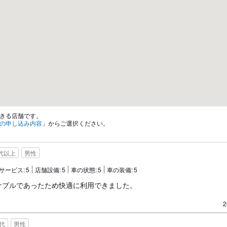
きる店舗です。
の申し込み内容
」からご選択ください。
0代以上
男性
サービス:
5
店舗設備:
5
車の状態:
5
車の装備:
5
ナブルであったため快適に利用できました。
2
0代
男性