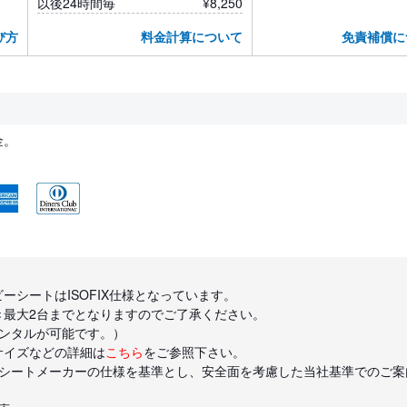
以後24時間毎
¥8,250
び方
料金計算について
免責補償に
金。
ーシートはISOFIX仕様となっています。
き最大2台までとなりますのでご了承ください。
レンタルが可能です。）
サイズなどの詳細は
こちら
をご参照下さい。
ドシートメーカーの仕様を基準とし、安全面を考慮した当社基準でのご案