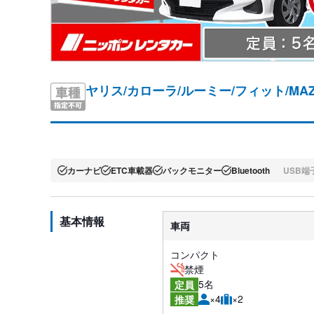
ヤリス/カローラ/ルーミー/フィット/MAZ
カーナビ
ETC車載器
バックモニター
Bluetooth
USB端
基本情報
車両
コンパクト
禁煙
5名
定員
×4
×2
推奨