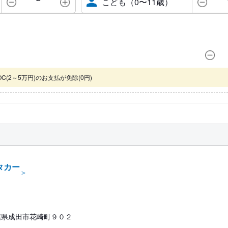
こども（0〜11歳）
(2～5万円)のお支払が免除(0円)
タカー
＞
 千葉県成田市花崎町９０２