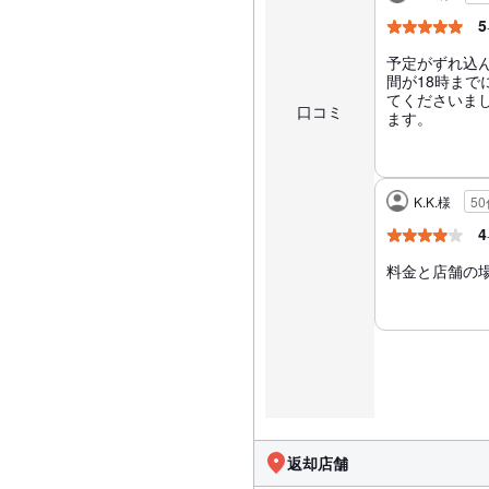
5
予定がずれ込
間が18時ま
てくださいま
口コミ
ます。
K.K.様
5
4
料金と店舗の
返却店舗