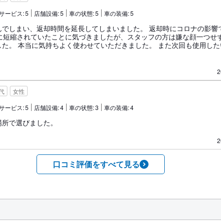
サービス:
5
店舗設備:
5
車の状態:
5
車の装備:
5
んでしまい、返却時間を延長してしまいました。 返却時にコロナの影響
でに短縮されていたことに気づきましたが、スタッフの方は嫌な顔一つせ
した。 本当に気持ちよく使わせていただきました。 また次回も使用した
2
0代
女性
サービス:
5
店舗設備:
4
車の状態:
3
車の装備:
4
場所で選びました。
2
口コミ評価をすべて見る