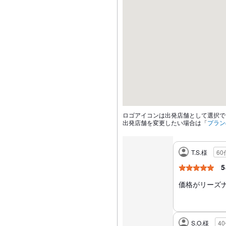
ロゴアイコンは出発店舗として選択で
出発店舗を変更したい場合は「
プラン
T.S.様
6
5
価格がリーズ
S.O.様
4